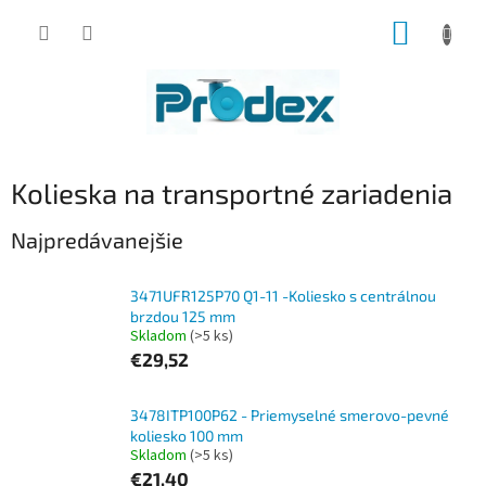
Prejsť
NÁKUP
na
obsah
KOŠÍK
Kolieska na transportné zariadenia
Najpredávanejšie
3471UFR125P70 Q1-11 -Koliesko s centrálnou
brzdou 125 mm
Skladom
(>5 ks)
€29,52
3478ITP100P62 - Priemyselné smerovo-pevné
koliesko 100 mm
Skladom
(>5 ks)
€21,40