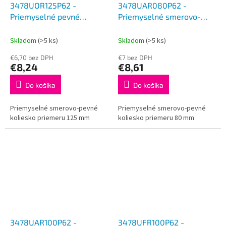
3478UOR125P62 -
3478UAR080P62 -
Priemyselné pevné
Priemyselné smerovo-
koliesko 125 mm
pevné koliesko 80 mm
Skladom
(>5 ks)
Skladom
(>5 ks)
€6,70 bez DPH
€7 bez DPH
€8,24
€8,61
Do košíka
Do košíka
Priemyselné smerovo-pevné
Priemyselné smerovo-pevné
koliesko priemeru 125 mm
koliesko priemeru 80 mm
3478UAR100P62 -
3478UFR100P62 -