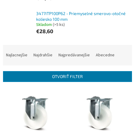
3477ITP100P62 - Priemyselné smerovo-otočné
koliesko 100 mm
Skladom
(>5 ks)
€28,60
R
a
Najlacnejšie
Najdrahšie
Najpredávanejšie
Abecedne
d
e
n
OTVORIŤ FILTER
i
e
V
p
ý
r
p
o
i
d
s
u
p
k
r
t