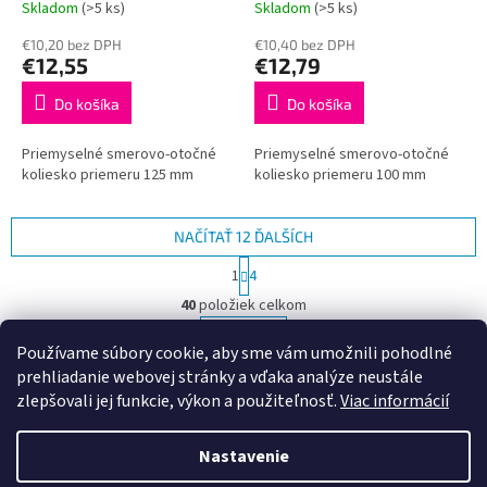
Skladom
(>5 ks)
Skladom
(>5 ks)
€10,20 bez DPH
€10,40 bez DPH
€12,55
€12,79
Do košíka
Do košíka
Priemyselné smerovo-otočné
Priemyselné smerovo-otočné
koliesko priemeru 125 mm
koliesko priemeru 100 mm
NAČÍTAŤ 12 ĎALŠÍCH
S
1
4
t
O
r
40
položiek celkom
v
á
l
HORE
n
Používame súbory cookie, aby sme vám umožnili pohodlné
á
k
prehliadanie webovej stránky a vďaka analýze neustále
d
o
v
Z
a
zlepšovali jej funkcie, výkon a použiteľnosť.
Viac informácií
a
c
á
n
i
Vytvoril Shoptet
p
i
Nastavenie
e
ä
e
p