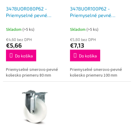
o
o
d
3478UOR080P62 -
3478UOR100P62 -
v
u
Priemyselné pevné
Priemyselné pevné
k
koliesko 80 mm
koliesko 100 mm
t
Skladom
(>5 ks)
Skladom
(>5 ks)
o
€4,60 bez DPH
€5,80 bez DPH
v
€5,66
€7,13
Do košíka
Do košíka
Priemyselné smerovo-pevné
Priemyselné smerovo-pevné
koliesko priemeru 80 mm
koliesko priemeru 100 mm