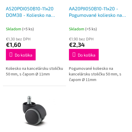
o
o
d
A520POI050B10-11x20
AA20PJI050B10-11x20 -
v
u
DOM38 - Koliesko na
Pogumované koliesko na
k
stoličku
stoličku
t
Skladom
(>5 ks)
Skladom
(>5 ks)
o
€1,30 bez DPH
€1,90 bez DPH
v
€1,60
€2,34
Do košíka
Do košíka
Koliesko na kancelársku stoličku
Pogumované koliesko na
50 mm, s čapom Ø 11mm
kancelársku stoličku 50 mm, s
čapom Ø 11mm