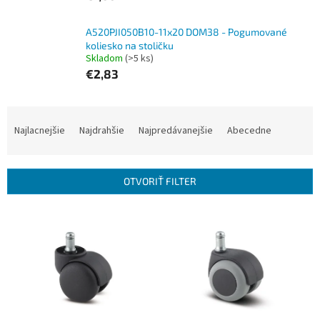
A520PJI050B10-11x20 DOM38 - Pogumované
koliesko na stoličku
Skladom
(>5 ks)
€2,83
R
a
Najlacnejšie
Najdrahšie
Najpredávanejšie
Abecedne
d
e
n
OTVORIŤ FILTER
i
e
V
p
ý
r
p
o
i
d
s
u
p
k
r
t