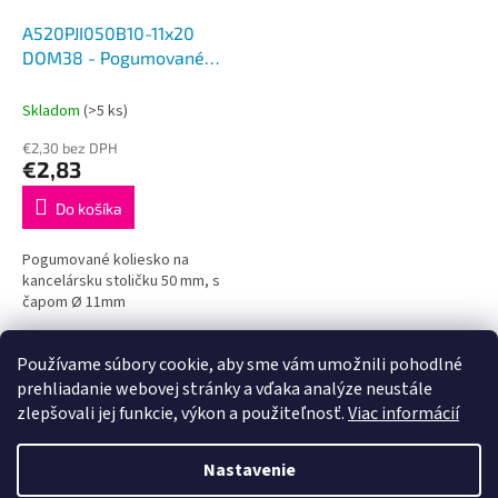
A520PJI050B10-11x20
DOM38 - Pogumované
koliesko na stoličku
Skladom
(>5 ks)
€2,30 bez DPH
€2,83
Do košíka
Pogumované koliesko na
kancelársku stoličku 50 mm, s
čapom Ø 11mm
3
položiek celkom
Používame súbory cookie, aby sme vám umožnili pohodlné
O
v
prehliadanie webovej stránky a vďaka analýze neustále
l
Z
zlepšovali jej funkcie, výkon a použiteľnosť.
Viac informácií
á
á
d
Vytvoril Shoptet
p
Nastavenie
a
ä
c