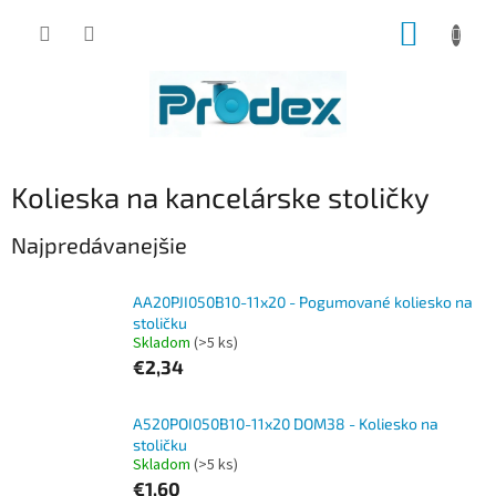
Prejsť
NÁKUP
na
obsah
KOŠÍK
Kolieska na kancelárske stoličky
Najpredávanejšie
AA20PJI050B10-11x20 - Pogumované koliesko na
stoličku
Skladom
(>5 ks)
€2,34
A520POI050B10-11x20 DOM38 - Koliesko na
stoličku
Skladom
(>5 ks)
€1,60