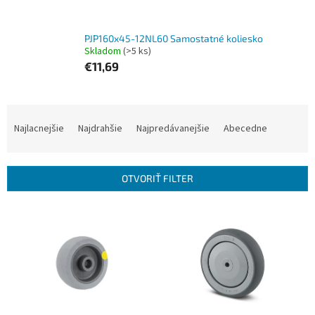
PJP160x45-12NL60 Samostatné koliesko
Skladom
(>5 ks)
€11,69
R
a
Najlacnejšie
Najdrahšie
Najpredávanejšie
Abecedne
d
e
n
OTVORIŤ FILTER
i
e
V
p
ý
r
p
o
i
d
s
u
p
k
r
t