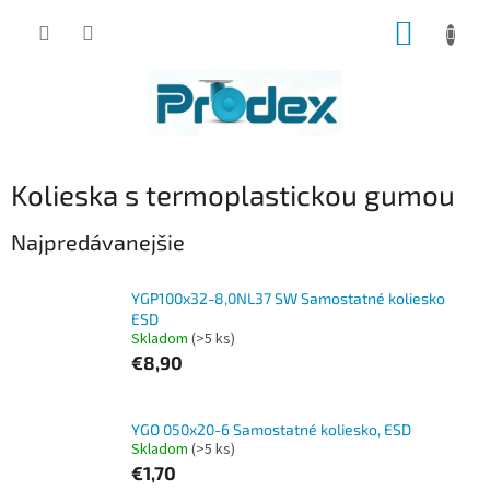
Prejsť
NÁKUP
na
obsah
KOŠÍK
Kolieska s termoplastickou gumou
Najpredávanejšie
YGP100x32-8,0NL37 SW Samostatné koliesko
ESD
Skladom
(>5 ks)
€8,90
YGO 050x20-6 Samostatné koliesko, ESD
Skladom
(>5 ks)
€1,70