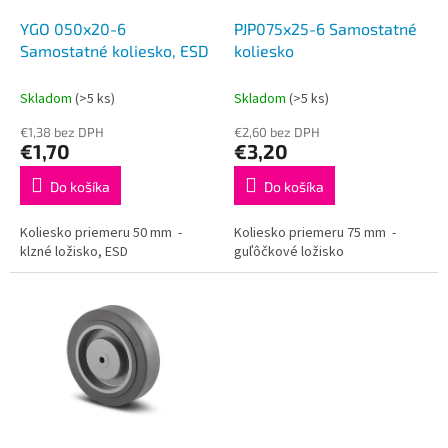
o
o
d
YGO 050x20-6
PJP075x25-6 Samostatné
v
u
Samostatné koliesko, ESD
koliesko
k
t
Skladom
(>5 ks)
Skladom
(>5 ks)
o
€1,38 bez DPH
€2,60 bez DPH
v
€1,70
€3,20
Do košíka
Do košíka
Koliesko priemeru 50 mm -
Koliesko priemeru 75 mm -
klzné ložisko, ESD
guľôčkové ložisko