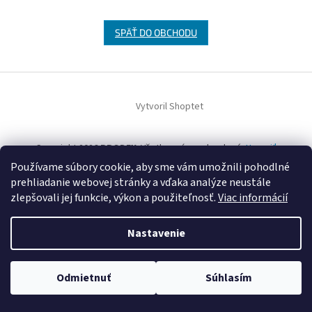
SPÄŤ DO OBCHODU
Z
á
Vytvoril Shoptet
p
ä
t
Copyright 2026
PRODEX
. Všetky práva vyhradené.
Upraviť
i
nastavenie cookies
Používame súbory cookie, aby sme vám umožnili pohodlné
e
prehliadanie webovej stránky a vďaka analýze neustále
zlepšovali jej funkcie, výkon a použiteľnosť.
Viac informácií
Nastavenie
Odmietnuť
Súhlasím