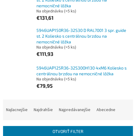
nemocničné lôžka
Na objednávku
(>5 ks)
€131,61
5946UAP150R36-32S30 D RAL7001 3 spr. guide
st. 2 Koliesko s centrálnou brzdou na
nemocničné lôžka
Na objednávku
(>5 ks)
€111,93
5946UAP125R36-32S30OH130 4xM6 Koliesko s
centrálnou brzdou na nemocničné lôžka
Na objednávku
(>5 ks)
€79,95
R
a
Najlacnejšie
Najdrahšie
Najpredávanejšie
Abecedne
d
e
n
OTVORIŤ FILTER