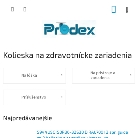
Prejsť
NÁKUP
na
obsah
KOŠÍK
Kolieska na zdravotnícke zariadenia
Na prístroje a
Na lôžka
zariadenia
Príslušenstvo
Najpredávanejšie
5944USC150R36-32S30 D RAL7001 3 spr. guide
st. 2 Koliesko s centrálnou brzdou na