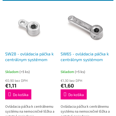
i
e
V
p
ý
r
p
o
i
d
s
u
p
k
r
t
o
o
d
SW28 - ovládacia páčka k
SW65 - ovládacia páčka k
v
u
centrálnym systémom
centrálnym systémom
k
t
Skladom
(>5 ks)
Skladom
(>5 ks)
o
€0,90 bez DPH
€1,30 bez DPH
v
€1,11
€1,60
Do košíka
Do košíka
Ovládacia páčka k centrálnemu
Ovládacia páčka k centrálnemu
systému na nemocničné lôžka a
systému na nemocničné lôžka a