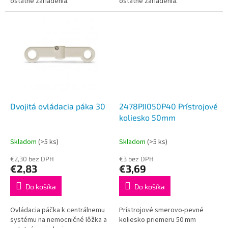
ostatné zariadenia.
ostatné zariadenia.
Dvojitá ovládacia páka 30
2478PJI050P40 Prístrojové
koliesko 50mm
Skladom
(>5 ks)
Skladom
(>5 ks)
€2,30 bez DPH
€3 bez DPH
€2,83
€3,69
Do košíka
Do košíka
Ovládacia páčka k centrálnemu
Prístrojové smerovo-pevné
systému na nemocničné lôžka a
koliesko priemeru 50 mm