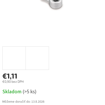
€1,11
€0,90 bez DPH
Jednotková
Skladom
(>5 ks)
cena:
Môžeme doručiť do:
13.8.2026