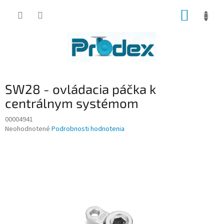
Prejsť
NÁKUP
na
obsah
KOŠÍK
SW28 - ovládacia páčka k
centrálnym systémom
00004941
Priemerné
Neohodnotené
Podrobnosti hodnotenia
hodnotenie
produktu
je
0,0
z
5
hviezdičiek.