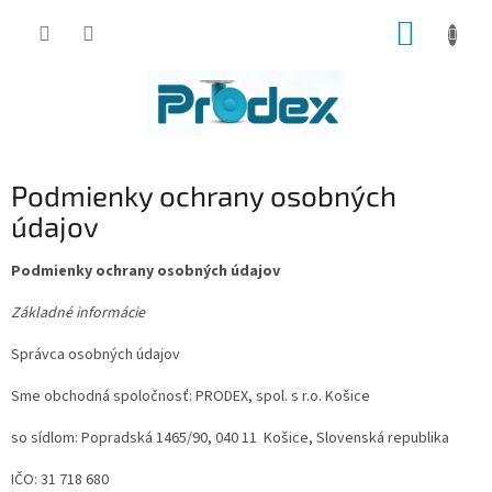
Prejsť
NÁKUP
na
obsah
KOŠÍK
Podmienky ochrany osobných
údajov
Podmienky ochrany osobných údajov
Základné informácie
Správca osobných údajov
Sme obchodná spoločnosť: PRODEX, spol. s r.o. Košice
so sídlom: Popradská 1465/90, 040 11 Košice, Slovenská republika
IČO: 31 718 680