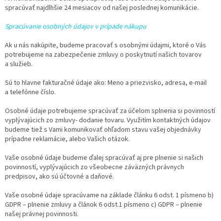
spracúvať najdlhšie 24 mesiacov od našej poslednej komunikácie.
Spracúvanie osobných údajov v prípade nákupu
Ak u nás nakúpite, budeme pracovať s osobnými údajmi, ktoré o Vás
potrebujeme na zabezpečenie zmluvy o poskytnutí našich tovarov
a služieb.
Sú to hlavne fakturačné údaje ako: Meno a priezvisko, adresa, e-mail
a telefónne číslo.
Osobné údaje potrebujeme spracúvať za účelom splnenia si povinností
vyplývajúcich zo zmluvy- dodanie tovaru. Využitím kontaktných údajov
budeme tiež s Vami komunikovať ohľadom stavu vašej objednávky
prípadne reklamácie, alebo Vašich otázok.
Vaše osobné údaje budeme ďalej spracúvať aj pre plnenie si našich
povinností, vyplývajúcich zo všeobecne záväzných právnych
predpisov, ako sú účtovné a daňové.
Vaše osobné údaje spracúvame na základe článku 6 odst. 1 písmeno b)
GDPR – plnenie zmluvy a článok 6 odst.1 písmeno c) GDPR – plnenie
našej právnej povinnosti.