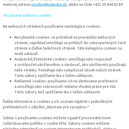
mailovej adrese
prodex@kolieska.sk
, alebo na čísle +421 55 644 62 84
Používanie súborov cookies
Na webových stránkach používame nasledujúce cookies:
Nevyhnutné cookies: sú potrebné na prevádzku webových
stránok, napríklad umožňujú sa prihlásiť do zabezpečených časti
stránok a ďalšie funkčnosti stránok. Táto kategória cookies sa
nedá zakázať.
Analytické/štatistické cookies: umožňujú nám rozpoznať
a zistiťpočet návštevníkov a sledovať, ako návštevníci používajú
naše stránky. Pomáhajú nám vylepšovať obsah našich stránok.
Tieto súbory spúšťame iba s Vašim súhlasom.
Reklamné cookies: používame ich na sledovanie preferencií
a umožňujú nám zobrazovať reklamu vhodnú práve pre Vás.
Tieto súbory tiež spúšťame iba s Vašim súhlasom.
Ďalšie informácie o cookies a ich zoznam nájdete v jednotlivých
prehliadačoch v záložke „Nástroje pre vyvojárov.“
Súhlas s používaním cookies môžete vyjadriť prostredníctvom
zaškrtávacieho políčka v cookie lište. Súbory cookies môžete
následne odmietnuť vo svojom internetovom prehliadači, alebo si