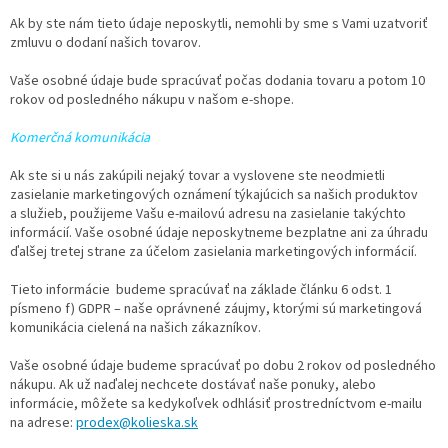
Ak by ste nám tieto údaje neposkytli, nemohli by sme s Vami uzatvoriť
zmluvu o dodaní našich tovarov.
Vaše osobné údaje bude spracúvať počas dodania tovaru a potom 10
rokov od posledného nákupu v našom e-shope.
Komerčná komunikácia
Ak ste si u nás zakúpili nejaký tovar a vyslovene ste neodmietli
zasielanie marketingových oznámení týkajúcich sa našich produktov
a služieb, použijeme Vašu e-mailovú adresu na zasielanie takýchto
informácií. Vaše osobné údaje neposkytneme bezplatne ani za úhradu
ďalšej tretej strane za účelom zasielania marketingových informácií.
Tieto informácie budeme spracúvať na základe článku 6 odst. 1
písmeno f) GDPR – naše oprávnené záujmy, ktorými sú marketingová
komunikácia cielená na našich zákazníkov.
Vaše osobné údaje budeme spracúvať po dobu 2 rokov od posledného
nákupu. Ak už naďalej nechcete dostávať naše ponuky, alebo
informácie, môžete sa kedykoľvek odhlásiť prostredníctvom e-mailu
na adrese:
prodex@kolieska.sk