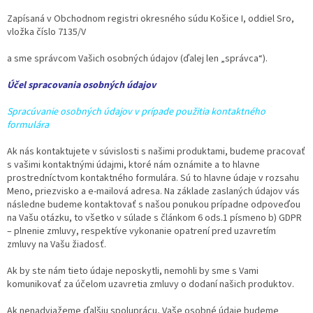
Zapísaná v Obchodnom registri okresného súdu Košice I, oddiel Sro,
vložka číslo 7135/V
a sme správcom Vašich osobných údajov (ďalej len „správca“).
Účel spracovania osobných údajov
Spracúvanie osobných údajov v prípade použitia kontaktného
formulára
Ak nás kontaktujete v súvislosti s našimi produktami, budeme pracovať
s vašimi kontaktnými údajmi, ktoré nám oznámite a to hlavne
prostredníctvom kontaktného formulára. Sú to hlavne údaje v rozsahu
Meno, priezvisko a e-mailová adresa. Na základe zaslaných údajov vás
následne budeme kontaktovať s našou ponukou prípadne odpoveďou
na Vašu otázku, to všetko v súlade s článkom 6 ods.1 písmeno b) GDPR
– plnenie zmluvy, respektíve vykonanie opatrení pred uzavretím
zmluvy na Vašu žiadosť.
Ak by ste nám tieto údaje neposkytli, nemohli by sme s Vami
komunikovať za účelom uzavretia zmluvy o dodaní našich produktov.
Ak nenadviažeme ďalšiu spoluprácu, Vaše osobné údaje budeme