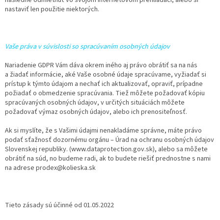
nastaviť len použitie niektorých.
Vaše práva v súvislosti so spracúvaním osobných údajov
Nariadenie GDPR Vám dáva okrem iného aj právo obrátiť sa na nás
a žiadať informácie, aké Vaše osobné údaje spracúvame, vyžiadať si
prístup k týmto údajom a nechať ich aktualizovať, opraviť, prípadne
požiadať o obmedzenie spracúvania. Tiež môžete požadovať kópiu
spracúvaných osobných údajov, v určitých situáciách môžete
požadovať výmaz osobných údajov, alebo ich prenositeľnosť.
Ak si myslíte, že s Vašimi údajmi nenakladáme správne, máte právo
podať sťažnosť dozornému orgánu – Úrad na ochranu osobných údajov
Slovenskej republiky. (www.dataprotection.gov.sk), alebo sa môžete
obrátiť na súd, no budeme radi, ak to budete riešiť prednostne s nami
na adrese prodex@kolieska.sk
Tieto zásady sú účinné od 01.05.2022