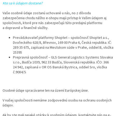
Kto sa k údajom dostane?
Vaše osobné údaje zostanú uchované u nás, no z dôvodu
zabezpečenia chodu nášho e-shopu majú prístup k Vašim údajom aj
spoločnosti, ktoré pre nás zabezpečujú túto predajnú platformu
a dopravné a finančné služby.
Prevádzkovateľ platformy Shoptet – spoločnosť Shoptet a.s.,
Dvořeckého 628/8, Břevnov, 169 00 Praha 6, Česká republika. IČ:
289 35 675, zapísaná na Mestskom súde v Prahe, oddiel B, vložka
25395
Prepravná spoločnosť – GLS General Logistics Systems Slovakia
s.r.o., Budča 1039, 962 33 Budča, Slovenská republika. IČO: 366
24 942, zapísaná v OR OS Banská Bystrica, oddiel Sro, vložka
č.9084/S
Osobné údaje spracúvame len na území Európskej únie.
V našej spoločnosti nemáme zodpovednú osobu na ochranu osobných
údajov.
Ak by ste mali nejaké otázky k osobným údajom, kontaktujte nás na e-