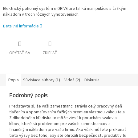
Elektrický pohonný systém e-DRIVE pre ľahkú manipuláciu s ťažkým
nákladom v troch rôznych vyhotoveniach.
Detailné informácie
OPÝTAŤ SA
ZDIEĽAŤ
Popis
Súvisiace súbory (1)
Videá (2)
Diskusia
Podrobný popis
Predstavte si, že vaši zamestnanci strávia celý pracovný deň
tlačením a spomaľovaním ťažkých bremien vlastnou váhou tela.
Z dlhodobého hľadiska to môže viesť k poruchám svalov a
kĺbov, ktoré sú problémom pre vašich zamestnancov a
finančným nákladom pre vašu firmu.
Ako však môžete prekonať
tieto výzvy bez toho, aby ste ohrozili bezpečnosť, produktivitu