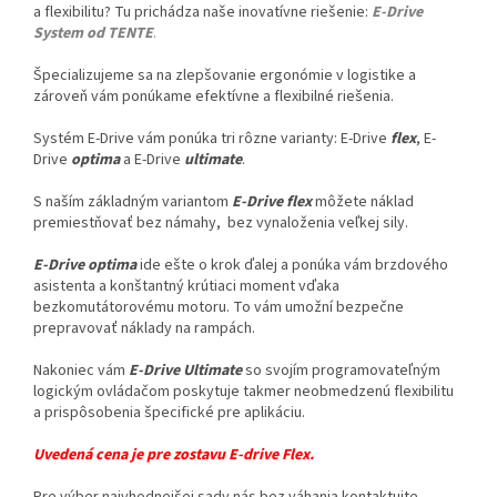
a flexibilitu?
Tu prichádza naše inovatívne riešenie:
E-Drive
System od TENTE
.
Špecializujeme sa na zlepšovanie ergonómie v logistike a
zároveň vám ponúkame efektívne a flexibilné riešenia.
Systém E-Drive vám ponúka tri rôzne varianty: E-Drive
flex
, E-
Drive
optima
a E-Drive
ultimate
.
S naším základným variantom
E-Drive flex
môžete náklad
premiestňovať bez námahy, bez vynaloženia veľkej sily.
E-Drive optima
ide ešte o krok ďalej a ponúka vám brzdového
asistenta a konštantný krútiaci moment vďaka
bezkomutátorovému motoru.
To vám umožní bezpečne
prepravovať náklady na rampách.
Nakoniec vám
E-Drive Ultimate
so svojím programovateľným
logickým ovládačom poskytuje takmer neobmedzenú flexibilitu
a prispôsobenia špecifické pre aplikáciu.
Uvedená cena je pre zostavu E-drive Flex.