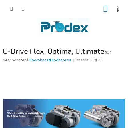
Prejsť
NÁKUP
na
obsah
KOŠÍK
E-Drive Flex, Optima, Ultimate
814
Priemerné
Neohodnotené
Podrobnosti hodnotenia
Značka:
TENTE
hodnotenie
produktu
je
0,0
z
5
hviezdičiek.