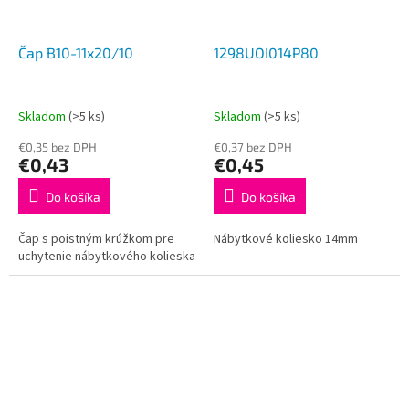
Čap B10-11x20/10
1298UOI014P80
Skladom
(>5 ks)
Skladom
(>5 ks)
€0,35 bez DPH
€0,37 bez DPH
€0,43
€0,45
Do košíka
Do košíka
Čap s poistným krúžkom pre
Nábytkové koliesko 14mm
uchytenie nábytkového kolieska