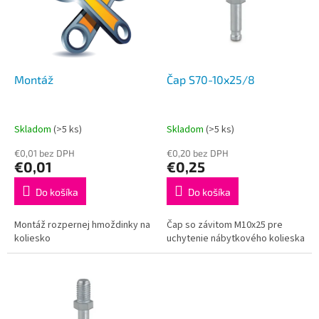
i
p
s
r
p
o
r
d
o
u
d
k
Montáž
Čap S70-10x25/8
u
t
k
o
t
v
Skladom
(>5 ks)
Skladom
(>5 ks)
o
€0,01 bez DPH
€0,20 bez DPH
v
€0,01
€0,25
Do košíka
Do košíka
Montáž rozpernej hmoždinky na
Čap so závitom M10x25 pre
koliesko
uchytenie nábytkového kolieska