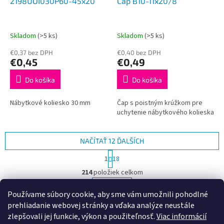
2198UOI030P60-45x20
Čap B10-11x20/8
Skladom
(>5 ks)
Skladom
(>5 ks)
€0,37 bez DPH
€0,40 bez DPH
€0,45
€0,49
Do košíka
Do košíka
Nábytkové koliesko 30 mm
Čap s poistným krúžkom pre
uchytenie nábytkového kolieska
NAČÍTAŤ 12 ĎALŠÍCH
S
1
18
t
O
r
214
položiek celkom
v
á
l
HORE
n
Používame súbory cookie, aby sme vám umožnili pohodlné
á
k
prehliadanie webovej stránky a vďaka analýze neustále
d
o
v
Z
a
zlepšovali jej funkcie, výkon a použiteľnosť.
Viac informácií
a