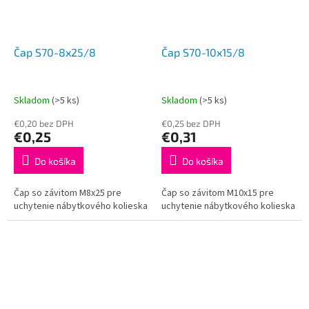
Čap S70-8x25/8
Čap S70-10x15/8
Skladom
(>5 ks)
Skladom
(>5 ks)
€0,20 bez DPH
€0,25 bez DPH
€0,25
€0,31
Do košíka
Do košíka
Čap so závitom M8x25 pre
Čap so závitom M10x15 pre
uchytenie nábytkového kolieska
uchytenie nábytkového kolieska