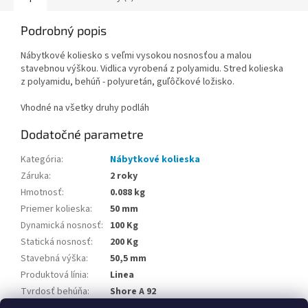
Podrobný popis
Nábytkové koliesko s veľmi vysokou nosnosťou a malou
stavebnou výškou. Vidlica vyrobená z polyamidu. Stred kolieska
z polyamidu, behúň - polyuretán, guľôčkové ložisko.
Vhodné na všetky druhy podláh
Dodatočné parametre
Kategória
:
Nábytkové kolieska
Záruka
:
2 roky
Hmotnosť
:
0.088 kg
Priemer kolieska
:
50 mm
Dynamická nosnosť
:
100 Kg
Statická nosnosť
:
200 Kg
Stavebná výška
:
50,5 mm
Produktová línia
:
Linea
Tvrdosť behúňa
:
Shore A 92
Teplotná odolnosť
:
-20 / +60 °C