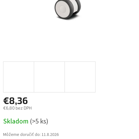
€8,36
€6,80 bez DPH
Jednotková
Skladom
(>5 ks)
cena:
Môžeme doručiť do:
11.8.2026