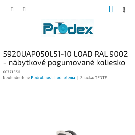
Prejsť
NÁKUP
na
obsah
KOŠÍK
5920UAP050L51-10 LOAD RAL 9002
- nábytkové pogumované koliesko
00771856
Priemerné
Neohodnotené
Podrobnosti hodnotenia
Značka:
TENTE
hodnotenie
produktu
je
0,0
z
5
hviezdičiek.