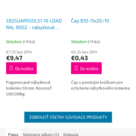
5925UAP050L51-10 LOAD
Čap B10-11x20/10
RAL 9002 - nábytkové
pogumované koliesko
Skladom
(>5 ks)
Skladom
(>5 ks)
€7,70 bez DPH
€0,35 bez DPH
€9,47
€0,43
Do košíka
Do košíka
Pogumované nábytkové
Čap s poistným krúžkom pre
koliesko 50 mm. Nosnosť
uchytenie nábytkového kolieska
100/200kg
ZOBRAZIŤ VŠETKY SÚVISIACE PRODUKTY
Popis
Súvisiace súbory (1)
Diskusia