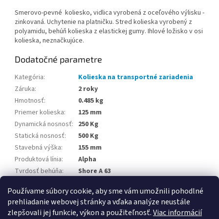
Smerovo-pevné koliesko, vidlica vyrobená z oceľového výlisku -
zinkovaná. Uchytenie na platničku. Stred kolieska vyrobený z
polyamidu, behúň kolieska z elastickej gumy. Ihlové ložisko v osi
kolieska, neznačkujúce.
Dodatočné parametre
Kategória
:
Kolieska na transportné zariadenia
Záruka
:
2 roky
Hmotnosť
:
0.485 kg
Priemer kolieska
:
125 mm
Dynamická nosnosť
:
250 Kg
Statická nosnosť
:
500 Kg
Stavebná výška
:
155 mm
Produktová línia
:
Alpha
Tvrdosť behúňa
:
Shore A 63
Teplotná odolnosť
:
-20 / +80 °C
Používame súbory cookie, aby sme vám umožnili pohodlné
prehliadanie webovej stránky a vďaka analýze neustále
Z
zlepšovali jej funkcie, výkon a použiteľnosť.
Viac informácií