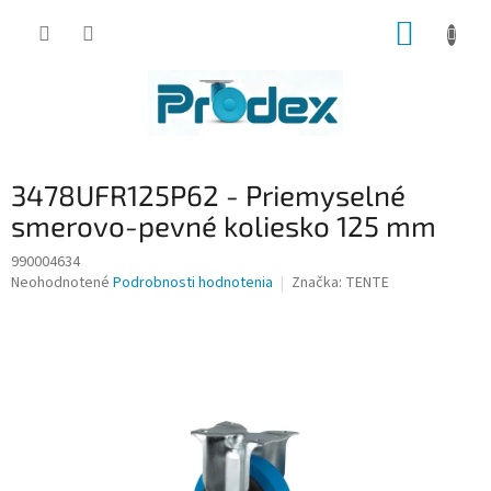
Prejsť
NÁKUP
na
obsah
KOŠÍK
3478UFR125P62 - Priemyselné
smerovo-pevné koliesko 125 mm
990004634
Priemerné
Neohodnotené
Podrobnosti hodnotenia
Značka:
TENTE
hodnotenie
produktu
je
0,0
z
5
hviezdičiek.