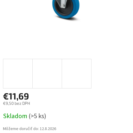
€11,69
€9,50 bez DPH
Jednotková
Skladom
(>5 ks)
cena:
Môžeme doručiť do:
12.8.2026