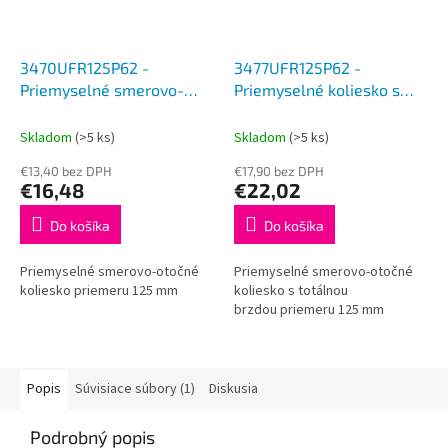
3470UFR125P62 -
3477UFR125P62 -
Priemyselné smerovo-
Priemyselné koliesko s
otočné koliesko 125 mm
brzdou 125 mm
Skladom
(>5 ks)
Skladom
(>5 ks)
€13,40 bez DPH
€17,90 bez DPH
€16,48
€22,02
Do košíka
Do košíka
Priemyselné smerovo-otočné
Priemyselné smerovo-otočné
koliesko priemeru 125 mm
koliesko s totálnou
brzdou priemeru 125 mm
Popis
Súvisiace súbory (1)
Diskusia
Podrobný popis