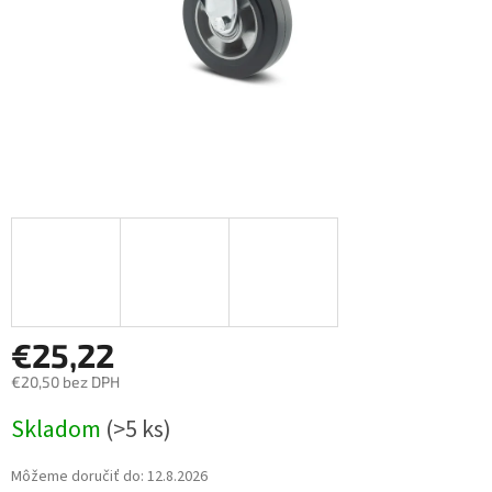
€25,22
€20,50 bez DPH
Jednotková
Skladom
(>5 ks)
cena:
Môžeme doručiť do:
12.8.2026