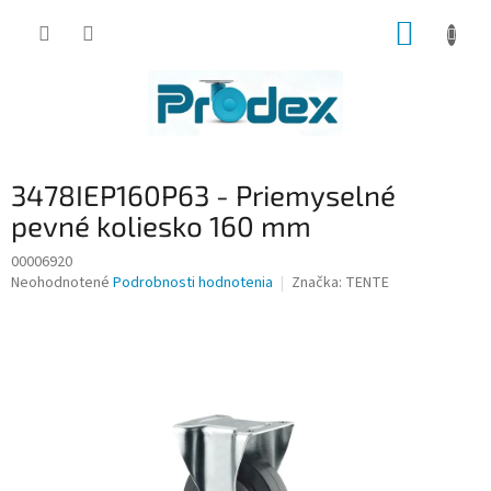
Prejsť
NÁKUP
na
obsah
KOŠÍK
3478IEP160P63 - Priemyselné
pevné koliesko 160 mm
00006920
Priemerné
Neohodnotené
Podrobnosti hodnotenia
Značka:
TENTE
hodnotenie
produktu
je
0,0
z
5
hviezdičiek.