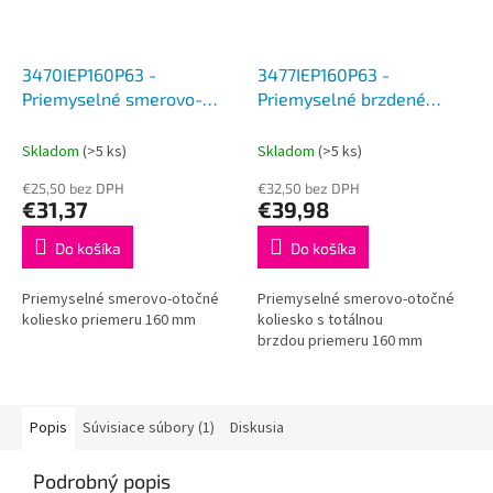
3470IEP160P63 -
3477IEP160P63 -
Priemyselné smerovo-
Priemyselné brzdené
otočné koliesko 160 mm
koliesko 160 mm
Skladom
(>5 ks)
Skladom
(>5 ks)
€25,50 bez DPH
€32,50 bez DPH
€31,37
€39,98
Do košíka
Do košíka
Priemyselné smerovo-otočné
Priemyselné smerovo-otočné
koliesko priemeru 160 mm
koliesko s totálnou
brzdou priemeru 160 mm
Popis
Súvisiace súbory (1)
Diskusia
Podrobný popis