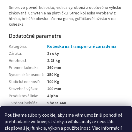
Smerovo-pevné koliesko, vidlica vyrobená z oceľového výlisku -
zinkovaná. Uchytenie na platničku. Stred kolieska vyrobený z
hliníka, behúň kolieska - čierna guma, guľôčkové ložisko v osi
kolieska.
Dodatočné parametre
Kategória
:
Kolieska na transportné zariadenia
Záruka
:
2 roky
Hmotnosť
:
2.23 kg
Priemer kolieska
:
160 mm
Dynamická nosnosť
:
350 Kg
Statická nosnosť
:
700 Kg
Stavebná výška
:
200 mm
Produktová línia
:
Alpha
Tvrdosť behúňa
:
Shore A68
Teplotná odolnosť
:
-20 / +85 °C
Používame súbory cookie, aby sme vám umožnili pohodlné
prehliadanie webovej stránky a vďaka analýze neustále
Z
zlepšovali jej funkcie, výkon a použiteľnosť.
Viac informácií