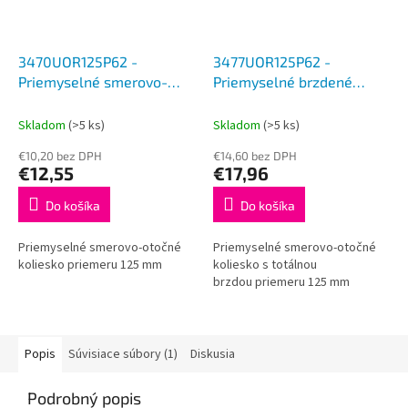
3470UOR125P62 -
3477UOR125P62 -
Priemyselné smerovo-
Priemyselné brzdené
otočné koliesko 125 mm
koliesko 125 mm
Skladom
(>5 ks)
Skladom
(>5 ks)
€10,20 bez DPH
€14,60 bez DPH
€12,55
€17,96
Do košíka
Do košíka
Priemyselné smerovo-otočné
Priemyselné smerovo-otočné
koliesko priemeru 125 mm
koliesko s totálnou
brzdou priemeru 125 mm
Popis
Súvisiace súbory (1)
Diskusia
Podrobný popis