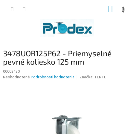
Prejsť
NÁKUP
na
obsah
KOŠÍK
3478UOR125P62 - Priemyselné
pevné koliesko 125 mm
00003430
Priemerné
Neohodnotené
Podrobnosti hodnotenia
Značka:
TENTE
hodnotenie
produktu
je
0,0
z
5
hviezdičiek.