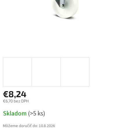
€8,24
€6,70 bez DPH
Jednotková
Skladom
(>5 ks)
cena:
Môžeme doručiť do:
10.8.2026