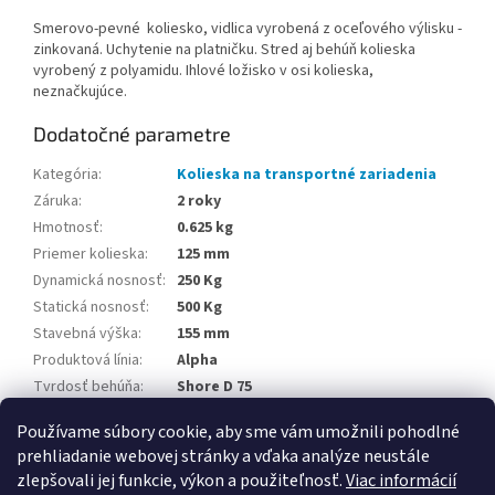
Smerovo-pevné koliesko, vidlica vyrobená z oceľového výlisku -
zinkovaná. Uchytenie na platničku. Stred aj behúň kolieska
vyrobený z polyamidu. Ihlové ložisko v osi kolieska,
neznačkujúce.
Dodatočné parametre
Kategória
:
Kolieska na transportné zariadenia
Záruka
:
2 roky
Hmotnosť
:
0.625 kg
Priemer kolieska
:
125 mm
Dynamická nosnosť
:
250 Kg
Statická nosnosť
:
500 Kg
Stavebná výška
:
155 mm
Produktová línia
:
Alpha
Tvrdosť behúňa
:
Shore D 75
Teplotná odolnosť
:
-25 / +80 °C
Používame súbory cookie, aby sme vám umožnili pohodlné
prehliadanie webovej stránky a vďaka analýze neustále
Z
zlepšovali jej funkcie, výkon a použiteľnosť.
Viac informácií