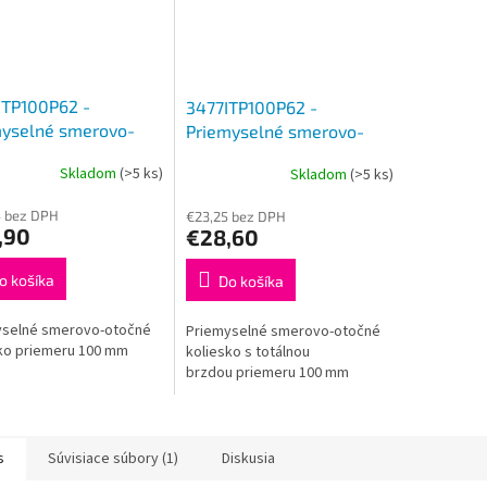
ITP100P62 -
3477ITP100P62 -
myselné smerovo-
Priemyselné smerovo-
é koliesko 100 mm
otočné koliesko 100 mm
Skladom
(>5 ks)
Skladom
(>5 ks)
4 bez DPH
€23,25 bez DPH
,90
€28,60
o košíka
Do košíka
yselné smerovo-otočné
Priemyselné smerovo-otočné
ko priemeru 100 mm
koliesko s totálnou
brzdou priemeru 100 mm
s
Súvisiace súbory (1)
Diskusia