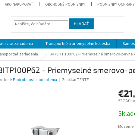
AKO NAKUPOVAŤ
OBCHODNÉ PODMIENKY
PODMIENKY OCHRANY
HĽADAŤ
otnícke zariadenia
Transportné a priemyselné kolieska
Samost
ransportné zariadenia
3478ITP100P62 - Priemyselné smerovo-pevné 
8ITP100P62 - Priemyselné smerovo-p
né
notené
Podrobnosti hodnotenia
Značka:
TENTE
nie
€21
u
€17,40 b
Jednotk
Skla
cena:
iek.
Môžeme d