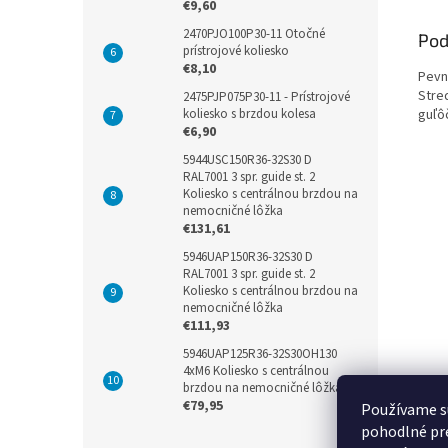
€9,60
2470PJO100P30-11 Otočné
Pod
prístrojové koliesko
€8,10
Pevn
Stred
2475PJP075P30-11 - Prístrojové
guľô
koliesko s brzdou kolesa
€6,90
5944USC150R36-32S30 D
RAL7001 3 spr. guide st. 2
Koliesko s centrálnou brzdou na
nemocničné lôžka
€131,61
5946UAP150R36-32S30 D
RAL7001 3 spr. guide st. 2
Koliesko s centrálnou brzdou na
nemocničné lôžka
€111,93
5946UAP125R36-32S30OH130
4xM6 Koliesko s centrálnou
brzdou na nemocničné lôžka
€79,95
Používame s
pohodlné pre