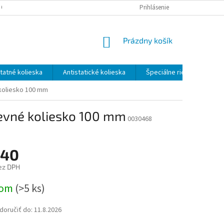
 OSOBNÝCH ÚDAJOV
ODSTÚPENIE OD ZMLUVY - FORMULÁR
Prihlásenie
NÁKUPNÝ
Prázdny košík
KOŠÍK
atné kolieska
Antistatické kolieska
Špeciálne riešenia
koliesko 100 mm
evné koliesko 100 mm
0030468
,40
ez DPH
ová
dom
(>5 ks)
oručiť do:
11.8.2026