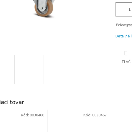
Priemyse
Detailné 
TLAČ
iaci tovar
Kód:
0030466
Kód:
0030467