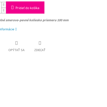
Pridať do košíka
lné smerovo-pevné koliesko
priemeru 100 mm
informácie
OPÝTAŤ SA
ZDIEĽAŤ