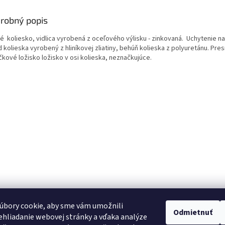
robný popis
é koliesko, vidlica vyrobená z oceľového výlisku - zinkovaná. Uchytenie na
 kolieska vyrobený z hliníkovej zliatiny, behúň kolieska z polyuretánu. Pre
čkové ložisko ložisko v osi kolieska, neznačkujúce.
úbory cookie, aby sme vám umožnili
Odmietnuť
hliadanie webovej stránky a vďaka analýze