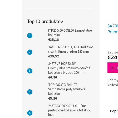
Top 10 produktov
3470
ITP200x50-20NL60 Samostatné
Prie
koliesko
otočn
€35,18
3471UFR125P70 Q1-11 -Koliesko
s centrálnou brzdou 125 mm
€20,2
€29,52
€24
3477PVR100P62 SW -
D
Priemyselné smerovo-otočné
koliesko s brzdou 100 mm
€6,80
Priem
kolies
TOP 082x70/20 NL70
Samostatné polyamidové
koliesko
€5,20
2477PJO100P30-11 Otočné
prístrojové koliesko s totálnou
Popi
brzdou