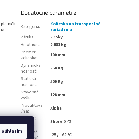
Dodatočné parametre
 platničku.
Kolieska na transportné
Kategória
:
sné
zariadenia
Záruka
:
2 roky
Hmotnosť
:
0.681 kg
Priemer
100 mm
kolieska
:
Dynamická
250 Kg
nosnosť
:
Statická
500 Kg
nosnosť
:
Stavebná
128 mm
výška
:
Produktová
Alpha
línia
:
Tvrdosť
Shore D 42
behúňa
:
Súhlasím
Teplotná
-25 / +60 °C
odolnosť
: