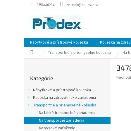
Prejsť
0556446284
zelenak@kolieska.sk
na
obsah
Nábytkové a prístrojové kolieska
Kolieska na zdrav
Domov
Transportné a priemyselné kolieska
Na t
B
347
o
Preskočiť
č
Priemer
Neohod
Kategórie
kategórie
n
hodnote
ý
produkt
Nábytkové a prístrojové kolieska
p
je
Kolieska na zdravotnícke zariadenia
0,0
a
z
Transportné a priemyselné kolieska
n
5
e
Na ľahké transportné zariadenia
hviezdič
l
Na transportné zariadenia
Na vysoké zaťaženie