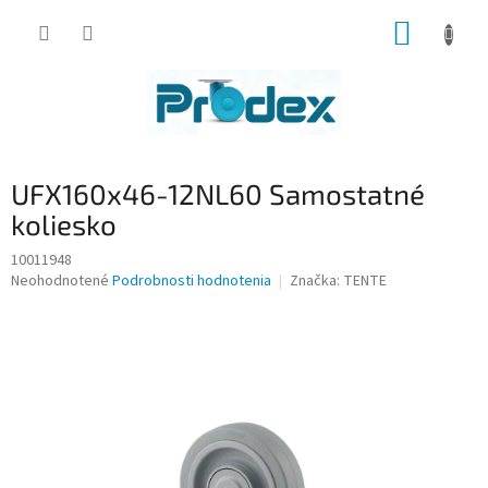
Prejsť
NÁKUP
na
obsah
KOŠÍK
UFX160x46-12NL60 Samostatné
koliesko
10011948
Priemerné
Neohodnotené
Podrobnosti hodnotenia
Značka:
TENTE
hodnotenie
produktu
je
0,0
z
5
hviezdičiek.