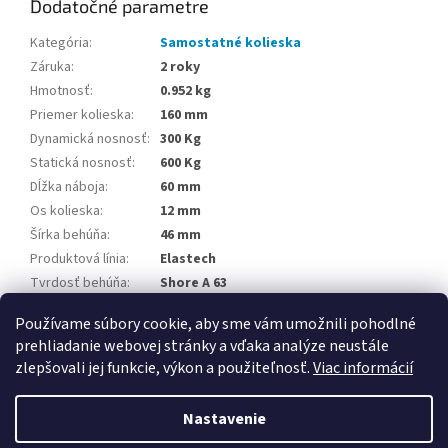
Dodatočné parametre
Kategória
:
Samostatné kolieska
Záruka
:
2 roky
Hmotnosť
:
0.952 kg
Priemer kolieska
:
160 mm
Dynamická nosnosť
:
300 Kg
Statická nosnosť
:
600 Kg
Dĺžka náboja
:
60 mm
Os kolieska
:
12 mm
Šírka behúňa
:
46 mm
Produktová línia
:
Elastech
Tvrdosť behúňa
:
Shore A 63
Teplotná odolnosť
:
-20 / +80 °C
Používame súbory cookie, aby sme vám umožnili pohodlné
prehliadanie webovej stránky a vďaka analýze neustále
Z
zlepšovali jej funkcie, výkon a použiteľnosť.
Viac informácií
á
Vytvoril Shoptet
p
Nastavenie
ä