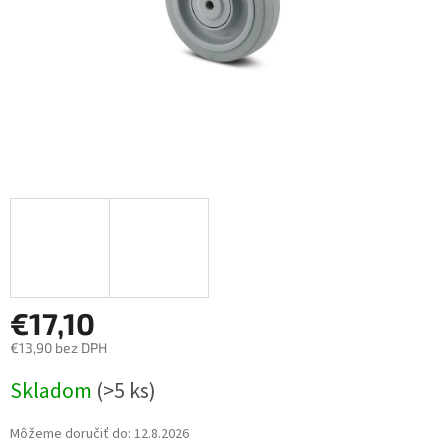
€17,10
€13,90 bez DPH
Jednotková
Skladom
(>5 ks)
cena:
Môžeme doručiť do:
12.8.2026