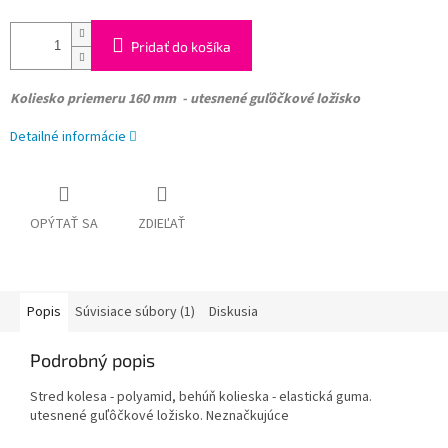
Pridať do košíka
Koliesko
priemeru 160 mm - utesnené guľôčkové ložisko
Detailné informácie
OPÝTAŤ SA
ZDIEĽAŤ
Popis
Súvisiace súbory (1)
Diskusia
Podrobný popis
Stred kolesa - polyamid, behúň kolieska - elastická guma.
utesnené guľôčkové ložisko. Neznačkujúce