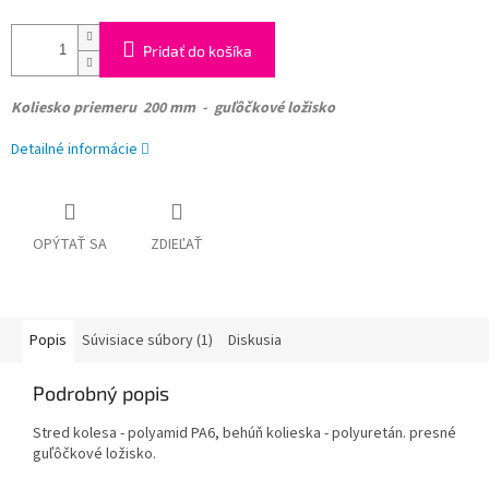
Pridať do košíka
Koliesko
priemeru 200 mm - guľôčkové ložisko
Detailné informácie
OPÝTAŤ SA
ZDIEĽAŤ
Popis
Súvisiace súbory (1)
Diskusia
Podrobný popis
Stred kolesa - polyamid PA6, behúň kolieska - polyuretán. presné
guľôčkové ložisko.