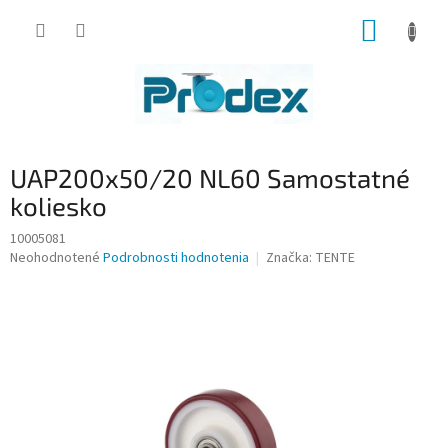
Prejsť
NÁKUP
na
obsah
KOŠÍK
UAP200x50/20 NL60 Samostatné
koliesko
10005081
Priemerné
Neohodnotené
Podrobnosti hodnotenia
Značka:
TENTE
hodnotenie
produktu
je
0,0
z
5
hviezdičiek.