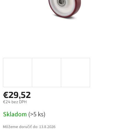
€29,52
€24 bez DPH
Jednotková
Skladom
(>5 ks)
cena:
Môžeme doručiť do:
13.8.2026