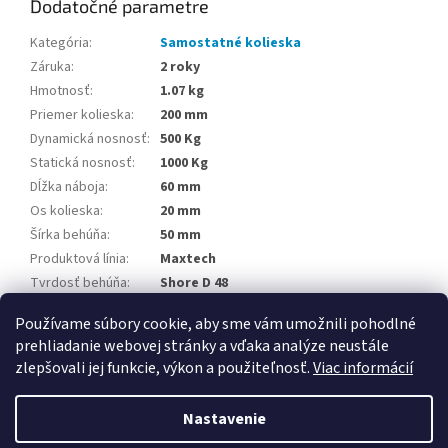
Dodatočné parametre
Kategória
:
Samostatné kolieska
Záruka
:
2 roky
Hmotnosť
:
1.07 kg
Priemer kolieska
:
200 mm
Dynamická nosnosť
:
500 Kg
Statická nosnosť
:
1000 Kg
Dĺžka náboja
:
60 mm
Os kolieska
:
20 mm
Šírka behúňa
:
50 mm
Produktová línia
:
Maxtech
Tvrdosť behúňa
:
Shore D 48
Teplotná odolnosť
:
-25 / +80 °C
Používame súbory cookie, aby sme vám umožnili pohodlné
prehliadanie webovej stránky a vďaka analýze neustále
Z
zlepšovali jej funkcie, výkon a použiteľnosť.
Viac informácií
á
Vytvoril Shoptet
p
Nastavenie
ä