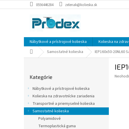
Prejsť
0556446284
zelenak@kolieska.sk
na
obsah
Nábytkové a prístrojové kolieska
Kolieska na zdrav
Domov
Samostatné kolieska
IEP160x50-20NL60 S
B
IEP
o
Preskočiť
č
Priemer
Neohod
Kategórie
kategórie
n
hodnote
ý
produkt
Nábytkové a prístrojové kolieska
p
je
Kolieska na zdravotnícke zariadenia
0,0
a
z
Transportné a priemyselné kolieska
n
5
e
Samostatné kolieska
hviezdič
l
Polyamidové
Termoplastická guma