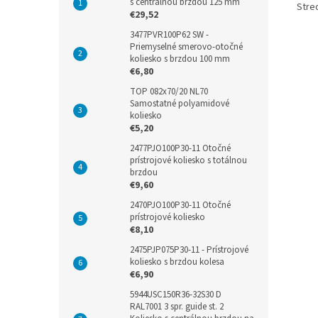
s centrálnou brzdou 125 mm
Stred
€29,52
3477PVR100P62 SW -
Priemyselné smerovo-otočné
koliesko s brzdou 100 mm
€6,80
TOP 082x70/20 NL70
Samostatné polyamidové
koliesko
€5,20
2477PJO100P30-11 Otočné
prístrojové koliesko s totálnou
brzdou
€9,60
2470PJO100P30-11 Otočné
prístrojové koliesko
€8,10
2475PJP075P30-11 - Prístrojové
koliesko s brzdou kolesa
€6,90
5944USC150R36-32S30 D
RAL7001 3 spr. guide st. 2