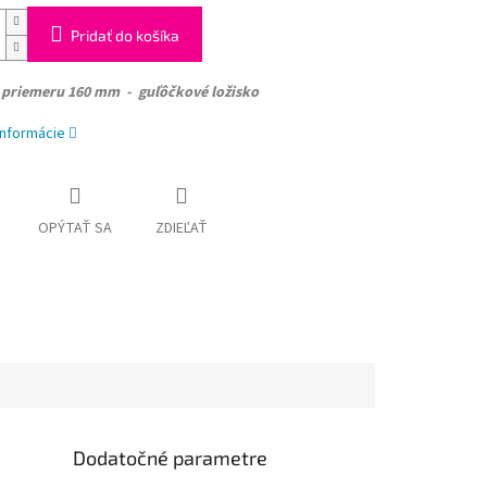
Pridať do košíka
o
priemeru 160 mm - guľôčkové ložisko
informácie
OPÝTAŤ SA
ZDIEĽAŤ
Dodatočné parametre