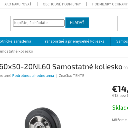
AKO NAKUPOVAŤ
OBCHODNÉ PODMIENKY
PODMIENKY OCHRANY
HĽADAŤ
otnícke zariadenia
Transportné a priemyselné kolieska
Samost
amostatné koliesko
160x50-20NL60 Samostatné koliesko
00
né
notené
Podrobnosti hodnotenia
Značka:
TENTE
nie
€14
u
€12 bez
Jednotk
Skla
cena:
iek.
Môžeme d