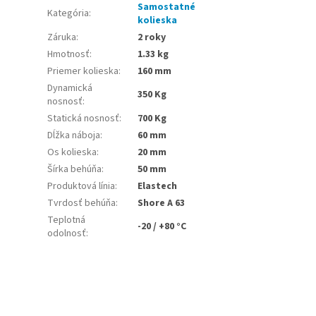
.
Samostatné
Kategória
:
kolieska
Záruka
:
2 roky
Hmotnosť
:
1.33 kg
Priemer kolieska
:
160 mm
Dynamická
350 Kg
nosnosť
:
Statická nosnosť
:
700 Kg
Dĺžka náboja
:
60 mm
Os kolieska
:
20 mm
Šírka behúňa
:
50 mm
Produktová línia
:
Elastech
Tvrdosť behúňa
:
Shore A 63
Teplotná
-20 / +80 °C
odolnosť
: