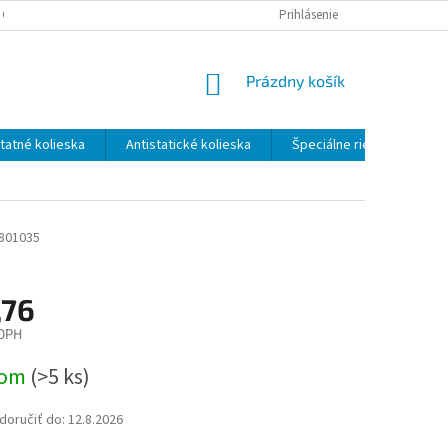
 OSOBNÝCH ÚDAJOV
ODSTÚPENIE OD ZMLUVY - FORMULÁR
Prihlásenie
NÁKUPNÝ
Prázdny košík
KOŠÍK
atné kolieska
Antistatické kolieska
Špeciálne riešenia
801035
,76
 DPH
ová
dom
(>5 ks)
oručiť do:
12.8.2026