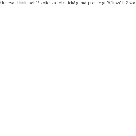
 kolesa - hliník, behúň kolieska - elastická guma. presné guľôčkové ložisko