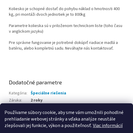
Koliesko je schopné dostať do pohybu náklad o hmotnosti 400
kg, pri montáži dvoch jednotiek je to 800kg
Parametre kolieska sú v priloženom technickom liste (toho času
v anglickom jazyku)
Pre správne fungovanie je potrebné dokúpiť riadiace madlá a
batériu, alebo kompletnú sadu. Neváhajte nás kontaktovať.
Dodatočné parametre
Kategória
:
Špeciálne riešenia
Záruka
:
2 roky
Hmotnosť
:
7.25 kg
Používame súbory cookie, aby sme vám umožnili pohodlné
prehliadanie webovej stránky a vďaka analýze neustále
Z
zlepšovali jej funkcie, výkon a použiteľnosť.
Viac informácií
á