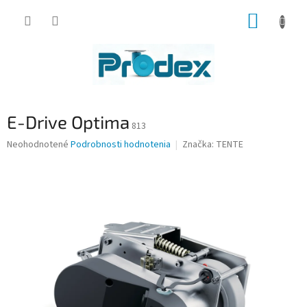
Prejsť
NÁKUP
na
obsah
KOŠÍK
E-Drive Optima
813
Priemerné
Neohodnotené
Podrobnosti hodnotenia
Značka:
TENTE
hodnotenie
produktu
je
0,0
z
5
hviezdičiek.