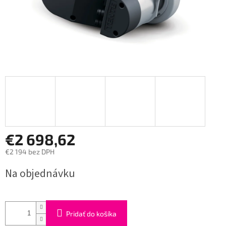
€2 698,62
€2 194 bez DPH
Jednotková
Na objednávku
cena:
Pridať do košíka