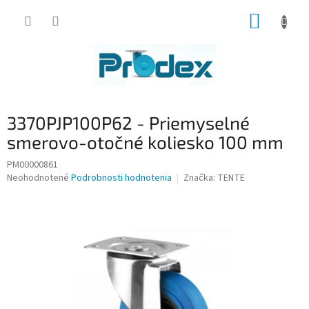
Prejsť
NÁKUP
na
obsah
KOŠÍK
3370PJP100P62 - Priemyselné
smerovo-otočné koliesko 100 mm
PM00000861
Priemerné
Neohodnotené
Podrobnosti hodnotenia
Značka:
TENTE
hodnotenie
produktu
je
0,0
z
5
hviezdičiek.