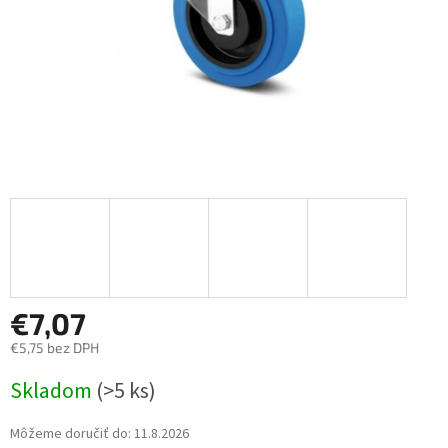
€7,07
€5,75 bez DPH
Jednotková
Skladom
(>5 ks)
cena:
Môžeme doručiť do:
11.8.2026