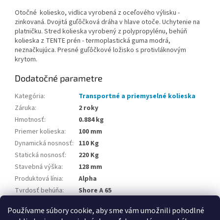
Otočné koliesko, vidlica vyrobená z oceľového výlisku -
zinkovaná. Dvojitá guľôčková dráha v hlave otoče. Uchytenie na
platničku. Stred kolieska vyrobený z polypropylénu, behúň
kolieska z TENTE prén - termoplastická guma modrá,
neznačkujúca. Presné guľôčkové ložisko s protivláknovým
krytom.
Dodatočné parametre
Kategória
:
Transportné a priemyselné kolieska
Záruka
:
2 roky
Hmotnosť
:
0.884 kg
Priemer kolieska
:
100 mm
Dynamická nosnosť
:
110 Kg
Statická nosnosť
:
220 Kg
Stavebná výška
:
128 mm
Produktová línia
:
Alpha
Tvrdosť behúňa
:
Shore A 65
Teplotná odolnosť
:
-20 / +60 °C
Používame súbory cookie, aby sme vám umožnili pohodlné