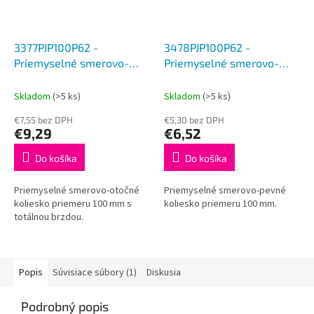
3377PJP100P62 -
3478PJP100P62 -
Priemyselné smerovo-
Priemyselné smerovo-
otočné koliesko 100 mm s
pevné koliesko 100 mm
brzdou
Skladom
(>5 ks)
Skladom
(>5 ks)
€7,55 bez DPH
€5,30 bez DPH
€9,29
€6,52
Do košíka
Do košíka
Priemyselné smerovo-otočné
Priemyselné smerovo-pevné
koliesko priemeru 100 mm s
koliesko priemeru 100 mm.
totálnou brzdou.
Popis
Súvisiace súbory (1)
Diskusia
Podrobný popis