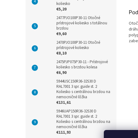
koliesko
€5,20
Pod
2477PJO100P30-11 Otočné
Otoč
prístrojové koliesko s totálnou
brzdou
dráh
€9,60
poly
zabe
2470PJO100P30-11 Otočné
prístrojové koliesko
€8,10
2475PJP075P30-11 - Prístrojové
koliesko s brzdou kolesa
€6,90
5944USC150R36-32S30 D
RAL7001 3 spr. guide st. 2
Koliesko s centrálnou brzdou na
nemocničné lôžka
€131,61
5946UAP150R36-32S30 D
RAL7001 3 spr. guide st. 2
Koliesko s centrálnou brzdou na
nemocničné lôžka
€111,93