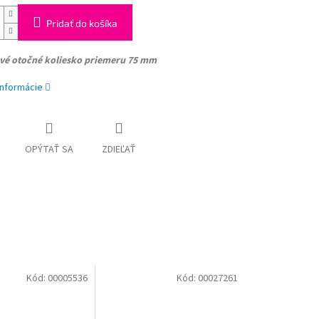
Pridať do košíka
ové otočné koliesko
priemeru 75 mm
informácie
OPÝTAŤ SA
ZDIEĽAŤ
Kód:
00005536
Kód:
00027261