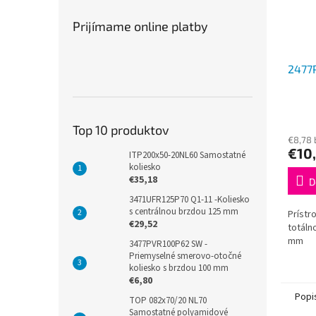
Prijímame online platby
2477
Top 10 produktov
€8,78
€10
ITP200x50-20NL60 Samostatné
koliesko
€35,18
D
3471UFR125P70 Q1-11 -Koliesko
s centrálnou brzdou 125 mm
Prístr
€29,52
totáln
mm
3477PVR100P62 SW -
Priemyselné smerovo-otočné
koliesko s brzdou 100 mm
€6,80
Popi
TOP 082x70/20 NL70
Samostatné polyamidové