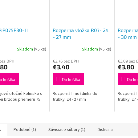
PJP075P30-11
Rozperná vložka R07- 24
Rozperná
- 27 mm
- 30 mm
Skladom
(>5 ks)
Skladom
(>5 ks)
 bez DPH
€2,76 bez DPH
€3,09 bez 
,80
€3,40
€3,80
o košíka
Do košíka
Do ko
ojové otočné koliesko s
Rozperná hmoždinka do
Rozperná 
ou brzdou priemeru 75
trubky 24 - 27 mm
trubky 27 
s
Podobné (1)
Súvisiace súbory (1)
Diskusia