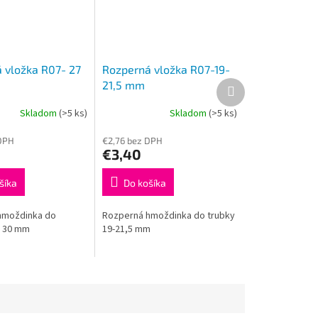
 vložka R07- 27
Rozperná vložka R07-19-
Ďalší
21,5 mm
produkt
Skladom
(>5 ks)
Skladom
(>5 ks)
DPH
€2,76 bez DPH
€3,40
šíka
Do košíka
hmoždinka do
Rozperná hmoždinka do trubky
- 30 mm
19-21,5 mm