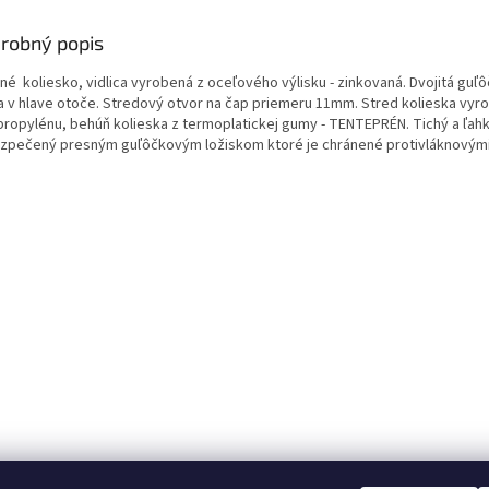
robný popis
né koliesko, vidlica vyrobená z oceľového výlisku - zinkovaná. Dvojitá guľ
a v hlave otoče. Stredový otvor na čap priemeru 11mm. Stred kolieska vyr
propylénu, behúň kolieska z termoplatickej gumy - TENTEPRÉN. Tichý a ľahk
zpečený presným guľôčkovým ložiskom ktoré je chránené protivláknovými