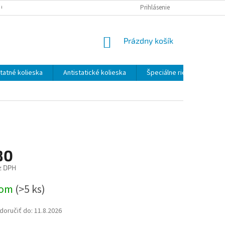
 OSOBNÝCH ÚDAJOV
ODSTÚPENIE OD ZMLUVY - FORMULÁR
Prihlásenie
NÁKUPNÝ
Prázdny košík
KOŠÍK
atné kolieska
Antistatické kolieska
Špeciálne riešenia
80
z DPH
ová
dom
(>5 ks)
oručiť do:
11.8.2026