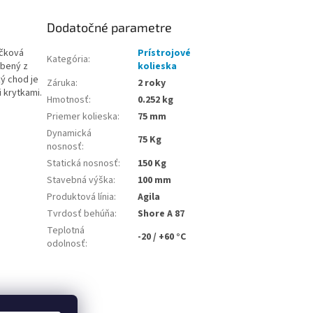
Dodatočné parametre
ôčková
Prístrojové
Kategória
:
obený z
kolieska
ý chod je
Záruka
:
2 roky
 krytkami.
Hmotnosť
:
0.252 kg
Priemer kolieska
:
75 mm
Dynamická
75 Kg
nosnosť
:
Statická nosnosť
:
150 Kg
Stavebná výška
:
100 mm
Produktová línia
:
Agila
Tvrdosť behúňa
:
Shore A 87
Teplotná
-20 / +60 °C
odolnosť
: