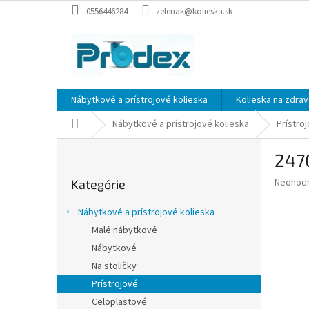
Prejsť
0556446284
zelenak@kolieska.sk
na
obsah
Nábytkové a prístrojové kolieska
Kolieska na zdrav
Domov
Nábytkové a prístrojové kolieska
Prístro
B
247
o
Preskočiť
č
Priemer
Neohod
Kategórie
kategórie
n
hodnote
ý
produkt
Nábytkové a prístrojové kolieska
p
je
Malé nábytkové
0,0
a
z
Nábytkové
n
5
e
Na stoličky
hviezdič
l
Prístrojové
Celoplastové