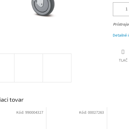
Prístroj
Detailné 
TLAČ
iaci tovar
Kód:
990004327
Kód:
00027263