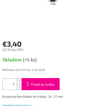
€3,40
€2,76 bez DPH
Jednotková
Skladom
(>5 ks)
cena:
Môžeme doručiť do:
12.8.2026
Pridať do košíka
Rozperná hmoždinka do trubky 24 - 27 mm
Detailné informácie