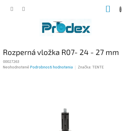
Prejsť
NÁKUP
na
obsah
KOŠÍK
Rozperná vložka R07- 24 - 27 mm
00027263
Priemerné
Neohodnotené
Podrobnosti hodnotenia
Značka:
TENTE
hodnotenie
produktu
je
0,0
z
5
hviezdičiek.