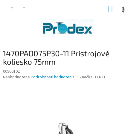
Prejsť
NÁKUP
na
obsah
KOŠÍK
1470PAO075P30-11 Prístrojové
koliesko 75mm
00900102
Priemerné
Neohodnotené
Podrobnosti hodnotenia
Značka:
TENTE
hodnotenie
produktu
je
0,0
z
5
hviezdičiek.