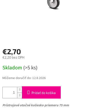
€2,70
€2,20 bez DPH
Jednotková
Skladom
(>5 ks)
cena:
Môžeme doručiť do:
12.8.2026
Pridať do košíka
Prístrojové otočné koliesko
priemeru 75 mm