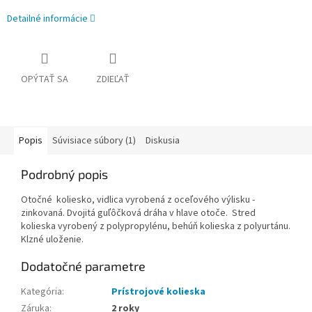
Detailné informácie
OPÝTAŤ SA
ZDIEĽAŤ
Popis
Súvisiace súbory (1)
Diskusia
Podrobný popis
Otočné koliesko, vidlica vyrobená z oceľového výlisku -
zinkovaná. Dvojitá guľôčková dráha v hlave otoče. Stred
kolieska vyrobený z polypropylénu, behúň kolieska z polyurtánu.
Klzné uloženie.
Dodatočné parametre
Kategória
:
Prístrojové kolieska
Záruka
:
2 roky