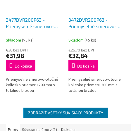
3477DVR200P63 -
3472DVR200P63 -
Priemyselné smerovo-
Priemyselné smerovo-
otočné koliesko 200 mm
otočné koliesko 200 mm
Skladom
(>5 ks)
Skladom
(>5 ks)
€26 bez DPH
€26,70 bez DPH
€31,98
€32,84
Do košíka
Do košíka
Priemyselné smerovo-otočné
Priemyselné smerovo-otočné
koliesko priemeru 200 mm s
koliesko priemeru 200 mm s
totálnou brzdou
totálnou brzdou
ZOBRAZIŤ VŠETKY SÚVISIACE PRODUKTY
Popis
Súvisiace súbory (1)
Diskusia