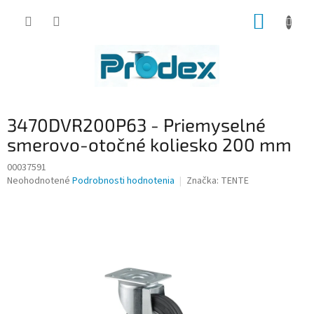
Prejsť
NÁKUP
na
obsah
KOŠÍK
3470DVR200P63 - Priemyselné
smerovo-otočné koliesko 200 mm
00037591
Priemerné
Neohodnotené
Podrobnosti hodnotenia
Značka:
TENTE
hodnotenie
produktu
je
0,0
z
5
hviezdičiek.