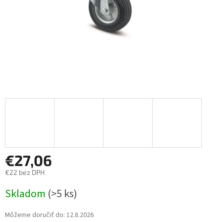
€27,06
€22 bez DPH
Jednotková
Skladom
(>5 ks)
cena:
Môžeme doručiť do:
12.8.2026