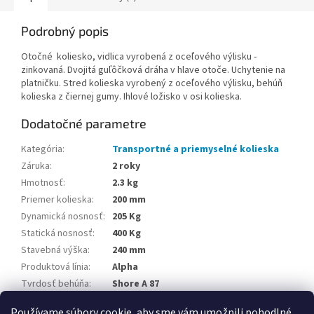
Podrobný popis
Otočné koliesko, vidlica vyrobená z oceľového výlisku -
zinkovaná. Dvojitá guľôčková dráha v hlave otoče. Uchytenie na
platničku. Stred kolieska vyrobený z oceľového výlisku, behúň
kolieska z čiernej gumy. Ihlové ložisko v osi kolieska.
Dodatočné parametre
Kategória
:
Transportné a priemyselné kolieska
Záruka
:
2 roky
Hmotnosť
:
2.3 kg
Priemer kolieska
:
200 mm
Dynamická nosnosť
:
205 Kg
Statická nosnosť
:
400 Kg
Stavebná výška
:
240 mm
Produktová línia
:
Alpha
Tvrdosť behúňa
:
Shore A 87
Teplotná odolnosť
:
-20 / +60 °C
Používame súbory cookie, aby sme vám umožnili pohodlné