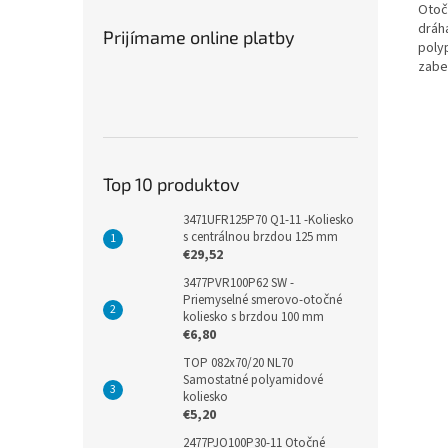
Otoč
dráh
Prijímame online platby
poly
zabe
Top 10 produktov
3471UFR125P70 Q1-11 -Koliesko
s centrálnou brzdou 125 mm
€29,52
3477PVR100P62 SW -
Priemyselné smerovo-otočné
koliesko s brzdou 100 mm
€6,80
TOP 082x70/20 NL70
Samostatné polyamidové
koliesko
€5,20
2477PJO100P30-11 Otočné