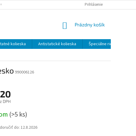
 OSOBNÝCH ÚDAJOV
ODSTÚPENIE OD ZMLUVY - FORMULÁR
Prihlásenie
NÁKUPNÝ
Prázdny košík
KOŠÍK
atné kolieska
Antistatické kolieska
Špeciálne riešenia
esko
990006126
,20
z DPH
ová
dom
(>5 ks)
oručiť do:
12.8.2026