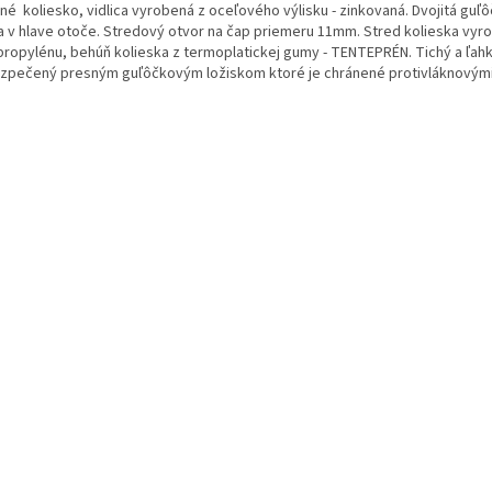
né koliesko, vidlica vyrobená z oceľového výlisku - zinkovaná. Dvojitá guľ
a v hlave otoče. Stredový otvor na čap priemeru 11mm. Stred kolieska vyr
propylénu, behúň kolieska z termoplatickej gumy - TENTEPRÉN. Tichý a ľahk
zpečený presným guľôčkovým ložiskom ktoré je chránené protivláknovými