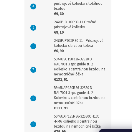
prístrojové koliesko s totálnou
brzdou
€9,60
2470PJO100P30-11 Otočné
prístrojové koliesko
€8,10
2475PJP075P30-11 - Prístrojové
koliesko s brzdou kolesa
€6,90
5944USC150R36-32S30 D
RAL7001 3 spr. guide st. 2
Koliesko s centrálnou brzdou na
nemocničné lôžka
€131,61
5946UAP150R36-32S30 D
RAL7001 3 spr. guide st. 2
Koliesko s centrálnou brzdou na
nemocničné lôžka
€111,93
5946UAP125R36-32S30OH130
4xM6 Koliesko s centrálnou
brzdou na nemocničné lôžka
€79,95