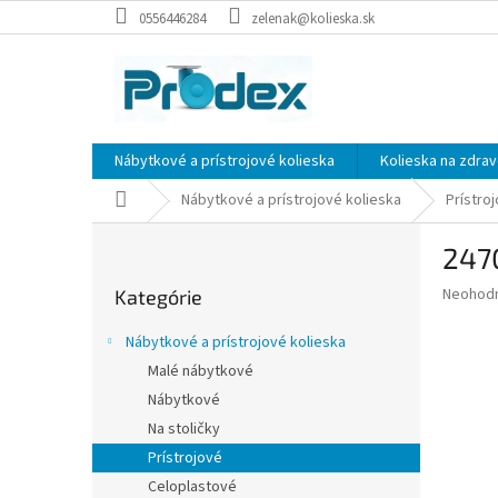
Prejsť
0556446284
zelenak@kolieska.sk
na
obsah
Nábytkové a prístrojové kolieska
Kolieska na zdrav
Domov
Nábytkové a prístrojové kolieska
Prístro
B
2470
o
Preskočiť
č
Priemer
Neohod
Kategórie
kategórie
n
hodnote
ý
produkt
Nábytkové a prístrojové kolieska
p
je
Malé nábytkové
0,0
a
z
Nábytkové
n
5
e
Na stoličky
hviezdič
l
Prístrojové
Celoplastové