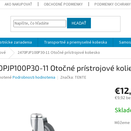
AKO NAKUPOVAŤ
OBCHODNÉ PODMIENKY
PODMIENKY OCHRANY
HĽADAŤ
otnícke zariadenia
Transportné a priemyselné kolieska
Samost
jové
2470PJP100P30-11 Otočné prístrojové koliesko
PJP100P30-11 Otočné prístrojové koli
né
notené
Podrobnosti hodnotenia
Značka:
TENTE
nie
€12
u
€9,92 be
Jednotk
Skla
cena:
iek.
Môžeme d