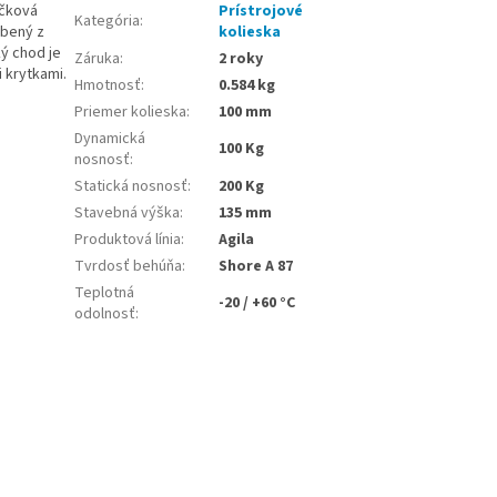
ôčková
Prístrojové
Kategória
:
obený z
kolieska
ý chod je
Záruka
:
2 roky
 krytkami.
Hmotnosť
:
0.584 kg
Priemer kolieska
:
100 mm
Dynamická
100 Kg
nosnosť
:
Statická nosnosť
:
200 Kg
Stavebná výška
:
135 mm
Produktová línia
:
Agila
Tvrdosť behúňa
:
Shore A 87
Teplotná
-20 / +60 °C
odolnosť
: