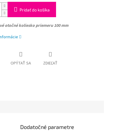
Pridať do košíka
ové otočné koliesko
priemeru 100 mm
informácie
OPÝTAŤ SA
ZDIEĽAŤ
Dodatočné parametre