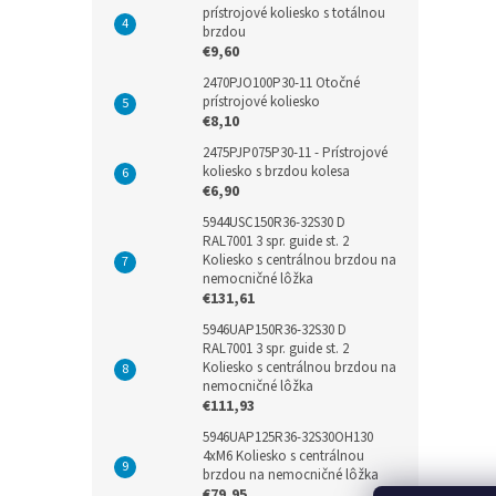
prístrojové koliesko s totálnou
brzdou
€9,60
2470PJO100P30-11 Otočné
prístrojové koliesko
€8,10
2475PJP075P30-11 - Prístrojové
koliesko s brzdou kolesa
€6,90
5944USC150R36-32S30 D
RAL7001 3 spr. guide st. 2
Koliesko s centrálnou brzdou na
nemocničné lôžka
€131,61
5946UAP150R36-32S30 D
RAL7001 3 spr. guide st. 2
Koliesko s centrálnou brzdou na
nemocničné lôžka
€111,93
5946UAP125R36-32S30OH130
4xM6 Koliesko s centrálnou
brzdou na nemocničné lôžka
€79,95