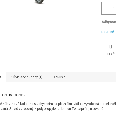
Nábytko
Detailné 
TLAČ
s
Súvisiace súbory (1)
Diskusia
robný popis
é nábytkové koliesko s uchytením na platničku. Vidlica vyrobená z oceľovéh
ovaná. Stred vyrobený z polypropylénu, behúň Tenteprén, nitované