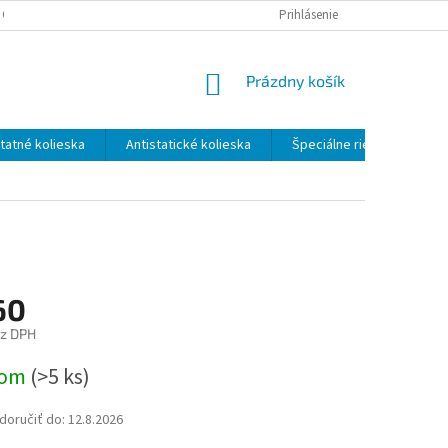
 OSOBNÝCH ÚDAJOV
ODSTÚPENIE OD ZMLUVY - FORMULÁR
Prihlásenie
NÁKUPNÝ
Prázdny košík
KOŠÍK
atné kolieska
Antistatické kolieska
Špeciálne riešenia
60
ez DPH
ová
dom
(>5 ks)
oručiť do:
12.8.2026