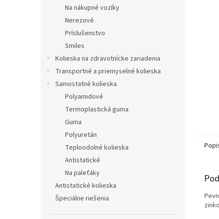
Na nákupné vozíky
Nerezové
Príslušenstvo
Smiles
Kolieska na zdravotnícke zariadenia
Transportné a priemyselné kolieska
Samostatné kolieska
Polyamidové
Termoplastická guma
Guma
Polyuretán
Popi
Teploodolné kolieska
Antistatické
Na paleťáky
Pod
Antistatické kolieska
Pevn
Špeciálne riešenia
zink