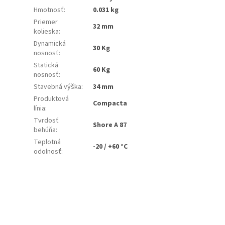
Hmotnosť
:
0.031 kg
Priemer
32 mm
kolieska
:
Dynamická
30 Kg
nosnosť
:
Statická
60 Kg
nosnosť
:
Stavebná výška
:
34 mm
Produktová
Compacta
línia
:
Tvrdosť
Shore A 87
behúňa
:
Teplotná
-20 / +60 °C
odolnosť
: