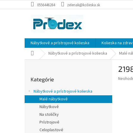
Prejsť
0556446284
zelenak@kolieska.sk
na
obsah
Nábytkové a prístrojové kolieska
Kolieska na zdrav
Domov
Nábytkové a prístrojové kolieska
Malé n
B
219
o
Preskočiť
č
Priemer
Neohod
Kategórie
kategórie
n
hodnote
ý
produkt
Nábytkové a prístrojové kolieska
p
je
Malé nábytkové
0,0
a
z
Nábytkové
n
5
e
Na stoličky
hviezdič
l
Prístrojové
Celoplastové