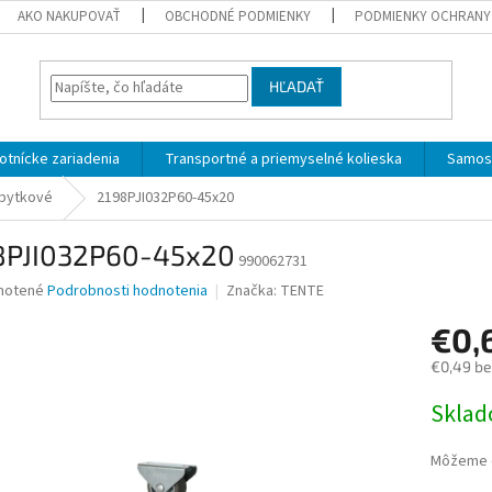
AKO NAKUPOVAŤ
OBCHODNÉ PODMIENKY
PODMIENKY OCHRANY
HĽADAŤ
otnícke zariadenia
Transportné a priemyselné kolieska
Samost
ábytkové
2198PJI032P60-45x20
8PJI032P60-45x20
990062731
né
notené
Podrobnosti hodnotenia
Značka:
TENTE
nie
€0,
u
€0,49 b
Jednotk
Skla
cena:
iek.
Môžeme d