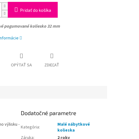
Pridať do košíka
vé pogumované koliesko 32 mm
informácie
OPÝTAŤ SA
ZDIEĽAŤ
Dodatočné parametre
o výlisku -
Malé nábytkové
Kategória
:
kolieska
Záruka
:
2 roky