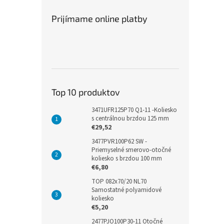
Prijímame online platby
Top 10 produktov
3471UFR125P70 Q1-11 -Koliesko
s centrálnou brzdou 125 mm
€29,52
3477PVR100P62 SW -
Priemyselné smerovo-otočné
koliesko s brzdou 100 mm
€6,80
TOP 082x70/20 NL70
Samostatné polyamidové
koliesko
€5,20
2477PJO100P30-11 Otočné