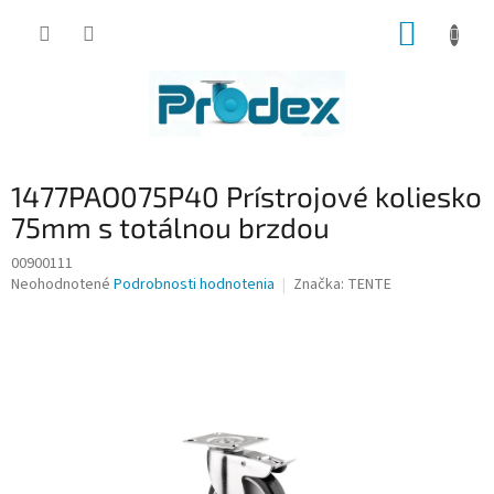
Prejsť
NÁKUP
na
obsah
KOŠÍK
1477PAO075P40 Prístrojové koliesko
75mm s totálnou brzdou
00900111
Priemerné
Neohodnotené
Podrobnosti hodnotenia
Značka:
TENTE
hodnotenie
produktu
je
0,0
z
5
hviezdičiek.