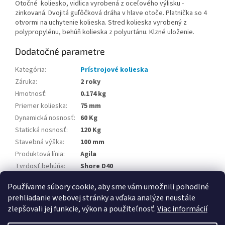
Otočné koliesko, vidlica vyrobená z oceľového výlisku -
zinkovaná. Dvojitá guľôčková dráha v hlave otoče. Platnička so 4
otvormi na uchytenie kolieska. Stred kolieska vyrobený z
polypropylénu, behúň kolieska z polyurtánu. Klzné uloženie.
Dodatočné parametre
Kategória
:
Prístrojové kolieska
Záruka
:
2 roky
Hmotnosť
:
0.174 kg
Priemer kolieska
:
75 mm
Dynamická nosnosť
:
60 Kg
Statická nosnosť
:
120 Kg
Stavebná výška
:
100 mm
Produktová línia
:
Agila
Tvrdosť behúňa
:
Shore D40
Teplotná odolnosť
:
-20 / +60 °C
Používame súbory cookie, aby sme vám umožnili pohodlné
prehliadanie webovej stránky a vďaka analýze neustále
Z
zlepšovali jej funkcie, výkon a použiteľnosť.
Viac informácií
á