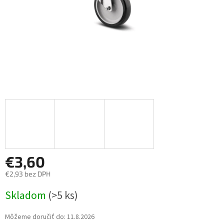
€3,60
€2,93 bez DPH
Jednotková
Skladom
(>5 ks)
cena:
Môžeme doručiť do:
11.8.2026