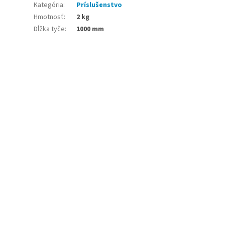
Kategória
:
Príslušenstvo
Hmotnosť
:
2 kg
Dĺžka tyče
:
1000 mm