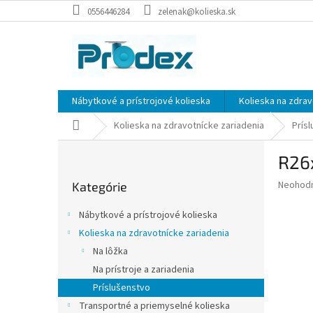
Prejsť
0556446284
zelenak@kolieska.sk
na
obsah
Nábytkové a prístrojové kolieska
Kolieska na zdrav
Domov
Kolieska na zdravotnícke zariadenia
Prís
B
R26
o
Preskočiť
č
Priemer
Neohod
Kategórie
kategórie
n
hodnote
ý
produkt
Nábytkové a prístrojové kolieska
p
je
Kolieska na zdravotnícke zariadenia
0,0
a
z
Na lôžka
n
5
e
Na prístroje a zariadenia
hviezdič
l
Príslušenstvo
Transportné a priemyselné kolieska