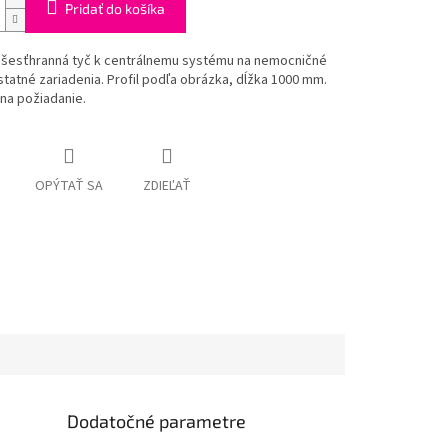
Pridať do košíka
á šesťhranná tyč k centrálnemu systému na nemocničné
statné zariadenia. Profil podľa obrázka, dĺžka 1000 mm.
 na požiadanie.
OPÝTAŤ SA
ZDIEĽAŤ
Dodatočné parametre