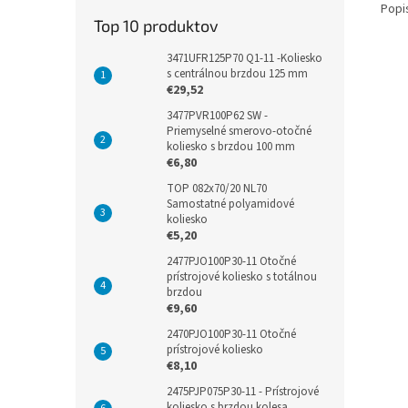
Popi
Top 10 produktov
3471UFR125P70 Q1-11 -Koliesko
s centrálnou brzdou 125 mm
€29,52
3477PVR100P62 SW -
Priemyselné smerovo-otočné
koliesko s brzdou 100 mm
€6,80
TOP 082x70/20 NL70
Samostatné polyamidové
koliesko
€5,20
2477PJO100P30-11 Otočné
prístrojové koliesko s totálnou
brzdou
€9,60
2470PJO100P30-11 Otočné
prístrojové koliesko
€8,10
2475PJP075P30-11 - Prístrojové
koliesko s brzdou kolesa