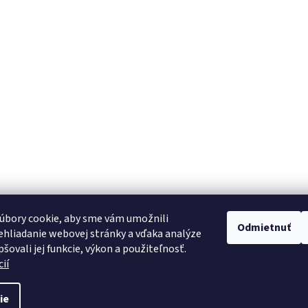
úbory cookie, aby sme vám umožnili
Odmietnuť
hliadanie webovej stránky a vďaka analýze
šovali jej funkcie, výkon a použiteľnosť.
ií
ie
ť nastavenie cookies