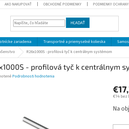
AKO NAKUPOVAŤ
OBCHODNÉ PODMIENKY
PODMIENKY OCHRANY
HĽADAŤ
otnícke zariadenia
Transportné a priemyselné kolieska
Samost
lušenstvo
R26x1000S - profilová tyč k centrálnym systémom
x1000S - profilová tyč k centrálnym 
né
notené
Podrobnosti hodnotenia
nie
€17
u
€14 bez
Jednotk
Na ob
cena:
iek.