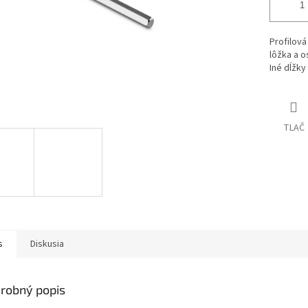
Profilov
lôžka a o
Iné dĺžky
TLAČ
s
Diskusia
robný popis