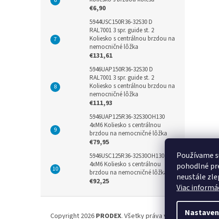
€6,90
5944USC150R36-32S30 D
RAL7001 3 spr. guide st. 2
Koliesko s centrálnou brzdou na
nemocničné lôžka
€131,61
5946UAP150R36-32S30 D
RAL7001 3 spr. guide st. 2
Koliesko s centrálnou brzdou na
nemocničné lôžka
€111,93
5946UAP125R36-32S30OH130
4xM6 Koliesko s centrálnou
brzdou na nemocničné lôžka
€79,95
Používame s
5946USC125R36-32S30OH130
4xM6 Koliesko s centrálnou
pohodlné pre
brzdou na nemocničné lôžka
neustále zlep
€92,25
Viac informác
Z
á
Nastaven
Copyright 2026
PRODEX
. Všetky práva vyhradené.
Upravi