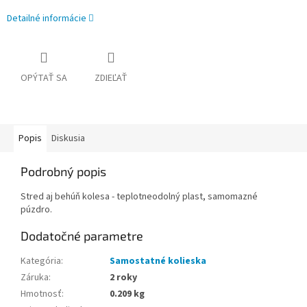
Detailné informácie
OPÝTAŤ SA
ZDIEĽAŤ
Popis
Diskusia
Podrobný popis
Stred aj behúň kolesa - teplotneodolný plast, samomazné
púzdro.
Dodatočné parametre
Kategória
:
Samostatné kolieska
Záruka
:
2 roky
Hmotnosť
:
0.209 kg