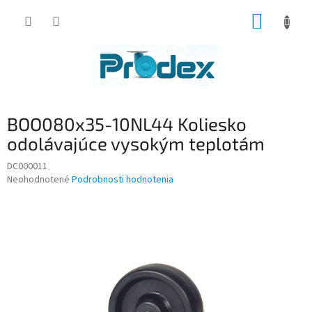
Prejsť
NÁKUP
na
obsah
KOŠÍK
BOO080x35-10NL44 Koliesko
odolávajúce vysokým teplotám
DC000011
Priemerné
Neohodnotené
Podrobnosti hodnotenia
hodnotenie
produktu
je
0,0
z
5
hviezdičiek.