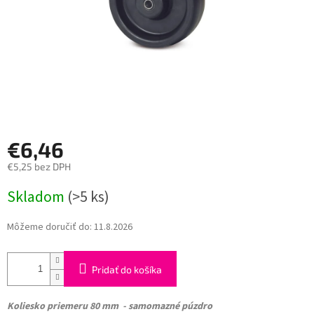
€6,46
€5,25 bez DPH
Jednotková
Skladom
(>5 ks)
cena:
Môžeme doručiť do:
11.8.2026
Pridať do košíka
Koliesko
priemeru 80 mm - samomazné púzdro