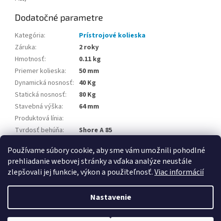
Dodatočné parametre
Kategória
:
Prístrojové kolieska
Záruka
:
2 roky
Hmotnosť
:
0.11 kg
Priemer kolieska
:
50 mm
Dynamická nosnosť
:
40 Kg
Statická nosnosť
:
80 Kg
Stavebná výška
:
64 mm
Produktová línia
:
Tvrdosť behúňa
:
Shore A 85
Teplotná odolnosť
:
-20 / +50 °C
Používame súbory cookie, aby sme vám umožnili pohodlné
prehliadanie webovej stránky a vďaka analýze neustále
Z
zlepšovali jej funkcie, výkon a použiteľnosť.
Viac informácií
á
Vytvoril Shoptet
p
Nastavenie
ä
t
Copyright 2026
PRODEX
. Všetky práva vyhradené.
Upraviť