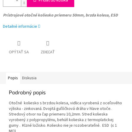
Prístrojové otočné koliesko
priemeru 50mm, brzda kolesa, ESD
Detailné informácie
OPÝTAŤ SA
ZDIEĽAŤ
Popis
Diskusia
Podrobný popis
Otočné koliesko s brzdou kolesa, vidlica vyrobená z oceľového
výlisku - zinkovaná. Dvojitá guľôčková dráha v hlave otoče.
Stredový otvor na čap priemeru 10,2mm. Stred kolieska
vyrobený z polypropylénu, behúň kolieska z termoplatickej
gumy . Klzné ložisko. Koliesko nie je rozoberateľné. ESD
(≤ 1
MΩ)