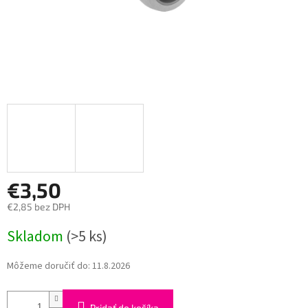
€3,50
€2,85 bez DPH
Jednotková
Skladom
(>5 ks)
cena:
Môžeme doručiť do:
11.8.2026
Pridať do košíka