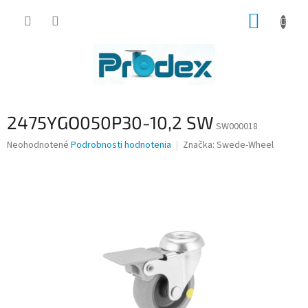
Prejsť
NÁKUP
na
obsah
KOŠÍK
2475YGO050P30-10,2 SW
SW000018
Priemerné
Neohodnotené
Podrobnosti hodnotenia
Značka:
Swede-Wheel
hodnotenie
produktu
je
0,0
z
5
hviezdičiek.